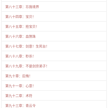
第八十三章：忘我境界
第八十四章：宝贝！
第八十五章：抢宝贝！
第八十六章：血煞珠
第八十七章：剑意！生死台！
第八十八章：秒杀！
第八十九章：不是剑宗弟子！
第九十章：后悔！
第九十一章：心意！
第九十二章：术符
第九十三章：青云令