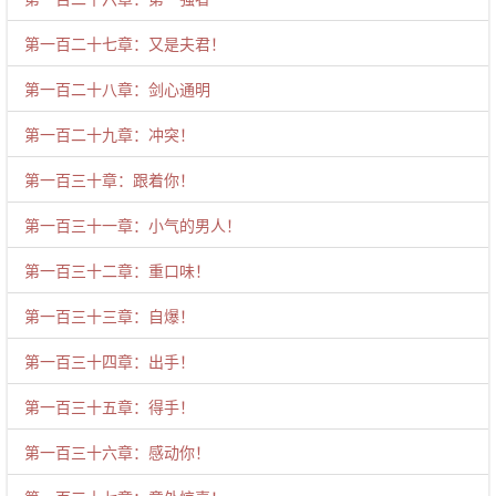
第一百二十七章：又是夫君！
第一百二十八章：剑心通明
第一百二十九章：冲突！
第一百三十章：跟着你！
第一百三十一章：小气的男人！
第一百三十二章：重口味！
第一百三十三章：自爆！
第一百三十四章：出手！
第一百三十五章：得手！
第一百三十六章：感动你！