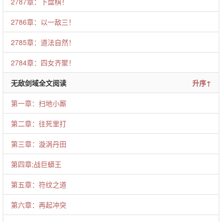
2787章：下盘棋！
2786章：以一敌三！
2785章：道法自然！
2784章：四女齐聚！
无敌剑域全文阅读
升序↑
第一章：扫地小厮
第二章：往死里打
第三章：漩涡丹田
第四章;战巨蟒王
第五章：符纹之道
第六章：再起冲突