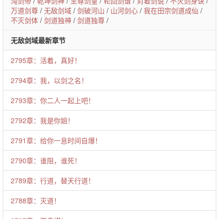
沌剑帝
/
乾坤剑神
/
至尊剑皇
/
轮回剑谱
/
对着剑说
/
不灭剑身诀
/
万道剑尊
/
无敌剑域
/
剑破河山
/
山河剑心
/
我在田宗剑道成仙
/
不灭剑体
/
剑道独神
/
剑道独尊
/
无敌剑域最新章节
2795章：活着，真好！
2794章：我，以剑之名！
2793章：你二人一起上吧！
2792章：我是你姐！
2791章：给你一息时间自爆！
2790章：谁阻，谁死！
2789章：行道，替天行道！
2788章：灭道！