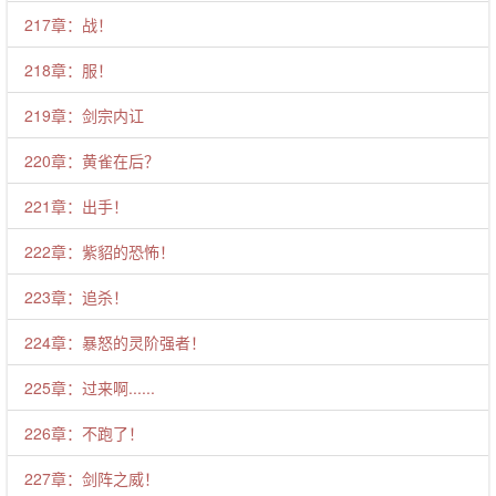
217章：战！
218章：服！
219章：剑宗内讧
220章：黄雀在后？
221章：出手！
222章：紫貂的恐怖！
223章：追杀！
224章：暴怒的灵阶强者！
225章：过来啊......
226章：不跑了！
227章：剑阵之威！