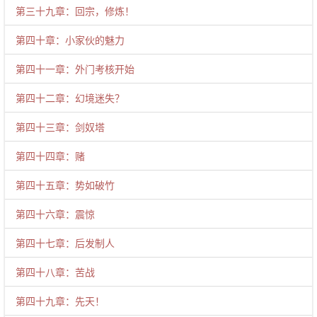
第三十九章：回宗，修炼！
第四十章：小家伙的魅力
第四十一章：外门考核开始
第四十二章：幻境迷失？
第四十三章：剑奴塔
第四十四章：赌
第四十五章：势如破竹
第四十六章：震惊
第四十七章：后发制人
第四十八章：苦战
第四十九章：先天！