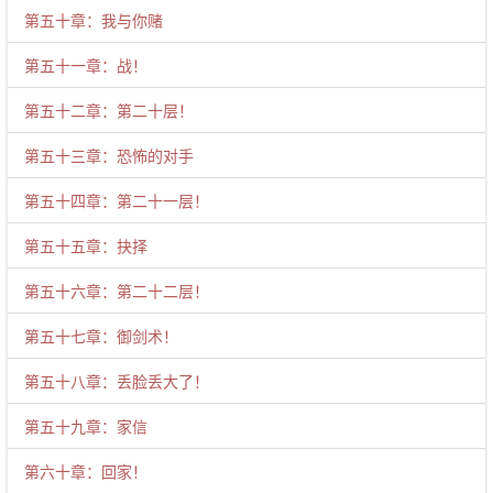
第五十章：我与你赌
第五十一章：战！
第五十二章：第二十层！
第五十三章：恐怖的对手
第五十四章：第二十一层！
第五十五章：抉择
第五十六章：第二十二层！
第五十七章：御剑术！
第五十八章：丢脸丢大了！
第五十九章：家信
第六十章：回家！