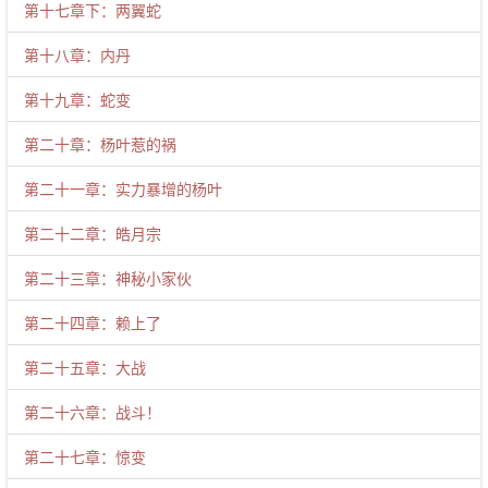
第十七章下：两翼蛇
第十八章：内丹
第十九章：蛇变
第二十章：杨叶惹的祸
第二十一章：实力暴增的杨叶
第二十二章：皓月宗
第二十三章：神秘小家伙
第二十四章：赖上了
第二十五章：大战
第二十六章：战斗！
第二十七章：惊变