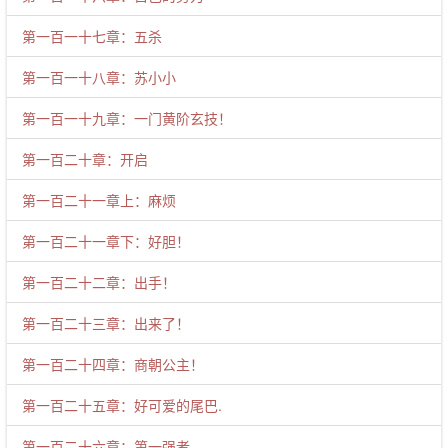
第一百一十七章：五杀
第一百一十八章：苏小小
第一百一十九章：一门黄阶玄技！
第一百二十章：开启
第一百二十一章上：麻烦
第一百二十一章下：好胆！
第一百二十二章：出手！
第一百二十三章：出来了！
第一百二十四章：商朝公主！
第一百二十五章：好可爱的尾巴.
第一百二十六章：第一强者