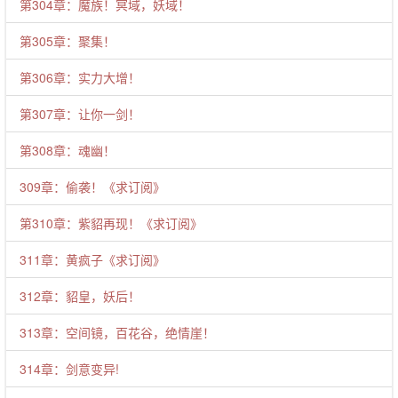
第304章：魔族！冥域，妖域！
第305章：聚集！
第306章：实力大增！
第307章：让你一剑！
第308章：魂幽！
309章：偷袭！《求订阅》
第310章：紫貂再现！《求订阅》
311章：黄疯子《求订阅》
312章：貂皇，妖后！
313章：空间镜，百花谷，绝情崖！
314章：剑意变异!