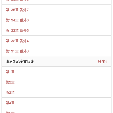
第135章 番外7
第134章 番外6
第133章 番外5
第132章 番外4
第131章 番外3
山河剑心全文阅读
升序↑
第1章
第2章
第3章
第4章