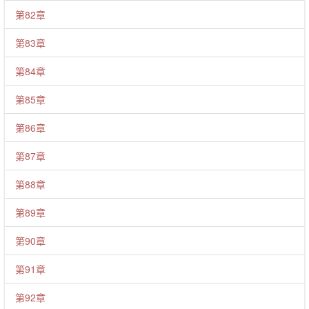
第82章
第83章
第84章
第85章
第86章
第87章
第88章
第89章
第90章
第91章
第92章