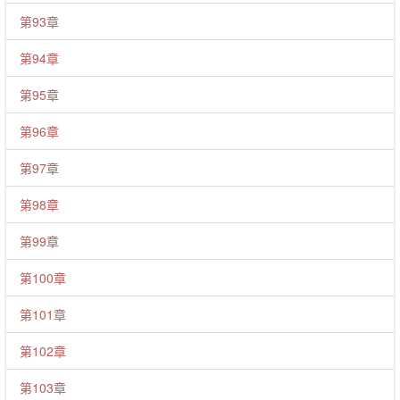
第93章
第94章
第95章
第96章
第97章
第98章
第99章
第100章
第101章
第102章
第103章