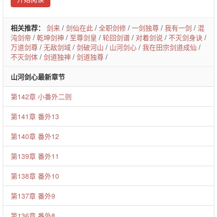
相关推荐：
剑来
/
剑仙在此
/
全职剑修
/
一剑独尊
/
我有一剑
/
混
沌剑帝
/
乾坤剑神
/
至尊剑皇
/
轮回剑谱
/
对着剑说
/
不灭剑身诀
/
万道剑尊
/
无敌剑域
/
剑破河山
/
山河剑心
/
我在田宗剑道成仙
/
不灭剑体
/
剑道独神
/
剑道独尊
/
山河剑心最新章节
第142章 小番外二则
第141章 番外13
第140章 番外12
第139章 番外11
第138章 番外10
第137章 番外9
第136章 番外8