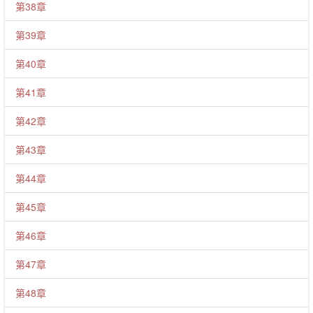
第38章
第39章
第40章
第41章
第42章
第43章
第44章
第45章
第46章
第47章
第48章