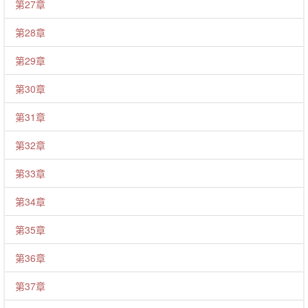
第27章
第28章
第29章
第30章
第31章
第32章
第33章
第34章
第35章
第36章
第37章