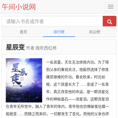
午间小说网
首页
排行榜
风云榜
星辰变
作者:我吃西红柿
一名孩童，天生无法修炼内功。为了得
到父亲的重视关注，他毅然选择了修炼
痛苦艰难的外功。春去秋来，时光如
梭，这个孩童长大了……变成了一名青
年，真正改变他的命运，是一颗流星化
作的神秘晶石——流星泪。这颗流星泪
在青年无所觉中，融入了青年的体内，青年他也仿佛破茧化蝶一
般蜕变……而随之而来的，一切都发生了变化。而他的父亲也终