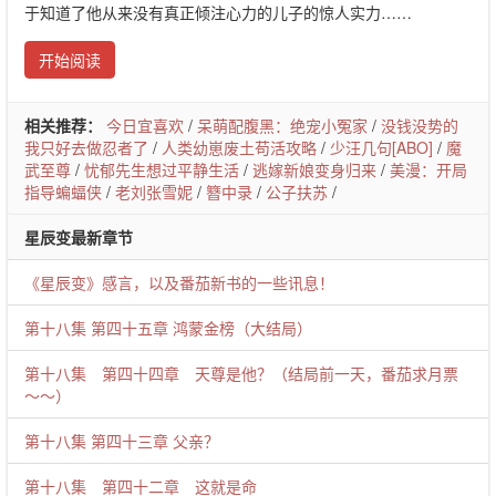
于知道了他从来没有真正倾注心力的儿子的惊人实力……
开始阅读
相关推荐：
今日宜喜欢
/
呆萌配腹黑：绝宠小冤家
/
没钱没势的
我只好去做忍者了
/
人类幼崽废土苟活攻略
/
少汪几句[ABO]
/
魔
武至尊
/
忧郁先生想过平静生活
/
逃嫁新娘变身归来
/
美漫：开局
指导蝙蝠侠
/
老刘张雪妮
/
簪中录
/
公子扶苏
/
星辰变最新章节
《星辰变》感言，以及番茄新书的一些讯息！
第十八集 第四十五章 鸿蒙金榜（大结局）
第十八集 第四十四章 天尊是他？（结局前一天，番茄求月票
～～）
第十八集 第四十三章 父亲？
第十八集 第四十二章 这就是命