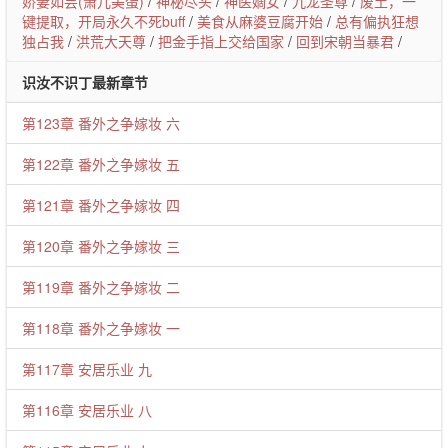
娇妻如芸(萧儿美蛋)
/
神秘尽头
/
神医嫡女
/
九龙圣尊
/
废土，一
键提取，开局永久不死buff
/
美食从麻婆豆腐开始
/
总有偏执狂想
独占我
/
洪荒大天尊
/
把金手指上交给国家
/
回到宋朝当暴君
/
识汝不识丁最新章节
第123章 番外之争嫁妆 六
第122章 番外之争嫁妆 五
第121章 番外之争嫁妆 四
第120章 番外之争嫁妆 三
第119章 番外之争嫁妆 二
第118章 番外之争嫁妆 一
第117章 安居乐业 九
第116章 安居乐业 八