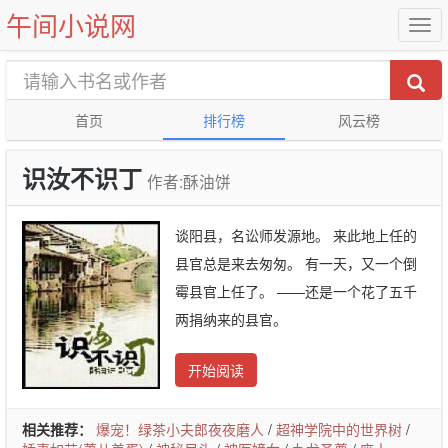
午间小说网
首页
排行榜
风云榜
识汝不识丁
作者:酥油饼
谈阳县，名讼师发源地。 来此地上任的
县官总是来去匆匆。 有一天，又一个倒
霉县官上任了。 ——还是一个花了五千
两捐纳来的县官。
开始阅读
相关推荐：
爆宠！绿茶小夫郎夜夜磨人
/
超神学院中的世界树
/