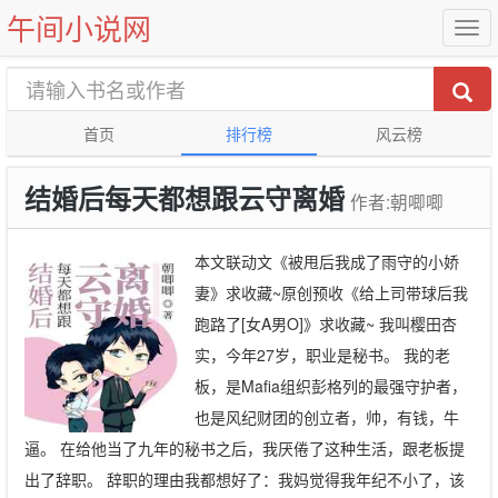
午间小说网
首页
排行榜
风云榜
结婚后每天都想跟云守离婚
作者:朝唧唧
本文联动文《被甩后我成了雨守的小娇
妻》求收藏~原创预收《给上司带球后我
跑路了[女A男O]》求收藏~ 我叫樱田杏
实，今年27岁，职业是秘书。 我的老
板，是Mafia组织彭格列的最强守护者，
也是风纪财团的创立者，帅，有钱，牛
逼。 在给他当了九年的秘书之后，我厌倦了这种生活，跟老板提
出了辞职。 辞职的理由我都想好了：我妈觉得我年纪不小了，该