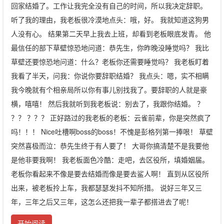
回家结婚了。工作让我完全没有自己的时间，所以我决定辞职。
听了我的理由，我老板很冷漠地点头：哦，好。 我就知道这狗男
人没有心。 结果第二天早上我去上班，却看到老板眼底发青。 他
最信任的部下草壁惊恐地问道：恭先生，你昨晚没睡觉吗？ 我比
草壁还要惊恐地问道：什么？老板你还需要睡觉吗？ 我老板盯着
我看了半天，问我：你说你要辞职结婚？ 我点头：嗯，实不相瞒
我今晚就有个相亲局所以你有事儿别找我了。要辞职的人就是豪
横，嘻嘻！ 然后我就听到我老板说：别去了，我跟你结婚。 ？
？？ ？？？ 正好路过的我老板的老板：云雀前辈，你是突然疯了
吗！！！ Nice吐槽啊boss的boss！不愧是彭格列第一捧哏！ 草壁
突然喜极而泣：恭先生终于有人要了！ 大哥你搞清楚不是我要他
是他非要我啊！ 我老板面色冷酷：走吧，去区役所，填婚姻届。
老板你看起来不像是要去结婚而像是要去鲨人啊！ 直到从区役所
出来，被老板拎上车，我都瑟瑟发抖不知所措。 说好三年又三
年，三年之后又三年，这怎么还把我一辈子都搭进去了呢！
开始阅读