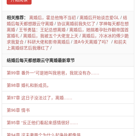
相关推荐：
离婚后，霍总他悔不当初
/
离婚后开始谈恋爱GL
/
结
婚后每天都想跟云守离婚
/
协议离婚前我失忆了
/
学神每天都在想
离婚
/
王爷勇猛：王妃总想离婚
/
离婚后，她揣着孕肚炸翻帝国首
富婚礼
/
离婚后，我被五个大佬宠上天
/
离婚后，冷冰冰的傅少跪
求我复合
/
科研大佬和影帝离婚后
/
渣A今天离婚了吗？
/
和前夫
上离婚综艺后我爆红了
/
结婚后每天都想跟云守离婚最新章节
第99章 番外一“可是她叫我爸爸，我就没有办……
第98章 婚礼和新成员。
第97章 这日子没法过了，离婚……
第96章 情书
第95章 “反正他们看起来感情很好……
第94章 这夫妻两个为什么起争执都像是……