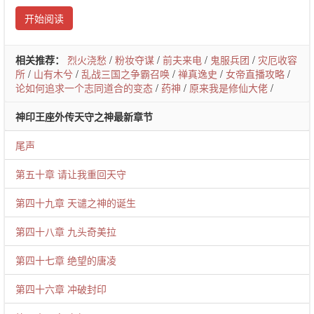
开始阅读
相关推荐：
烈火浇愁
/
粉妆夺谋
/
前夫来电
/
鬼服兵团
/
灾厄收容
所
/
山有木兮
/
乱战三国之争霸召唤
/
禅真逸史
/
女帝直播攻略
/
论如何追求一个志同道合的变态
/
药神
/
原来我是修仙大佬
/
神印王座外传天守之神最新章节
尾声
第五十章 请让我重回天守
第四十九章 天谴之神的诞生
第四十八章 九头奇美拉
第四十七章 绝望的唐凌
第四十六章 冲破封印