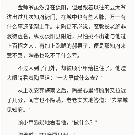
金师爷虽然身在谈阳，但是跟着以往的县太爷
进出过几次知府衙门，在城中也有些人脉，万一有
什么事还能帮上手。老陶更不必说，魔教长老绝非
浪得虚名，纵观谈阳县附近，只怕挑不出能与他过
上百招之人。再加上跑腿的郝果子，便是那知府来
意不善，陶墨也吃不了什么亏。
不过人到了门外，却被顾小甲给拦住了。他瞪
大眼睛看着陶墨道：“一大早做什么去？”
从上次安葬旖雨之后，陶墨心里将顾射又拉近
了几分，闻言也不隐瞒，老老实实地答道：“去覃城
见知府。”
顾小甲狐疑地看着他，“做什么？”
陶墨道：“知府要见我。”