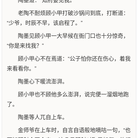
老陶不耐烦顾小甲打破沙锅问到底，打断道：
“少爷，时辰不早，该启程了。”
陶墨见顾小甲一大早候在衙门口也十分惊奇，
“你是来找我？”
顾小甲心不在焉道：“公子怕你还在伤心，着我
来看看你。”
陶墨心下暖流澎湃。
顾小甲也不顾他多么澎湃，说完便一溜烟地跑
了。
陶墨等人兀自上车。
金师爷在上车时，自言自语般地嘀咕一句，“也