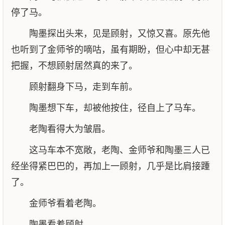
停了马。
陶墨探出头来，见是顾射，又惊又喜。原先他
也听到了金师爷的嘀咕，虽有期盼，但心中却无甚
把握，不想顾射居然真的来了。
顾射翻身下马，走到车前。
陶墨想下车，却被他按住，径自上了马车。
老陶看得大为皱眉。
这马车本不宽敞，老陶、金师爷和陶墨三人已
经坐得紧巴巴的，再加上一顾射，几乎是比肩接踵
了。
金师爷看着老陶。
陶墨看着顾射。