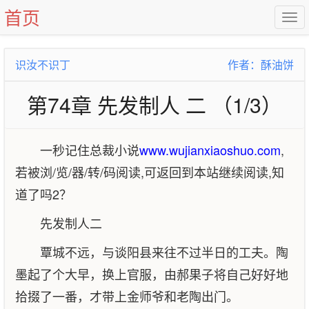
首页
识汝不识丁
作者：酥油饼
第74章 先发制人 二 （1/3）
一秒记住总裁小说
www.wujianxiaoshuo.com
,
若被浏/览/器/转/码阅读,可返回到本站继续阅读,知
道了吗2？
先发制人二
覃城不远，与谈阳县来往不过半日的工夫。陶
墨起了个大早，换上官服，由郝果子将自己好好地
拾掇了一番，才带上金师爷和老陶出门。