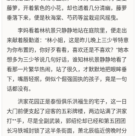
藤箩，开着紫色的小花，却也透着几分清幽，藤萝
垂落下来，便是秋海棠、芍药等盆栽迎风摇曳。
李妈看着林杭景只静静地站在庭院里，便走出
来献着殷勤道：“林小姐，这是昨儿晚上三少爷特意
为你布置的，你好歹看看，喜欢还是不喜欢？”她本
想多为三少爷说几句好话，谁知林杭景静静地看了
看那一片繁华热闹，站了很久，才默默地把眼眸垂
下，嘴唇轻抿，倒似个倔强固执的孩子，竟是一句
话都没有。
洪家花园正是泰恒俱乐洪福生的宅子，这一日
大门前便支起了迎客的五彩牌楼，两边站满了洪家
打**手，尽是全副武装，郭绍伦却已经和第五团团
长冯铁城封锁了这半条街面，萧北辰临近傍晚时分