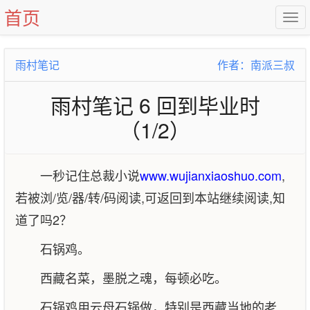
首页
雨村笔记
作者：南派三叔
雨村笔记 6 回到毕业时
（1/2）
一秒记住总裁小说
www.wujianxiaoshuo.com
,
若被浏/览/器/转/码阅读,可返回到本站继续阅读,知
道了吗2？
石锅鸡。
西藏名菜，墨脱之魂，每顿必吃。
石锅鸡用云母石锅做，特别是西藏当地的老