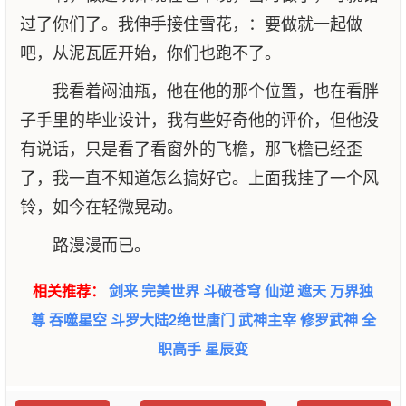
过了你们了。我伸手接住雪花，：要做就一起做
吧，从泥瓦匠开始，你们也跑不了。
我看着闷油瓶，他在他的那个位置，也在看胖
子手里的毕业设计，我有些好奇他的评价，但他没
有说话，只是看了看窗外的飞檐，那飞檐已经歪
了，我一直不知道怎么搞好它。上面我挂了一个风
铃，如今在轻微晃动。
路漫漫而已。
相关推荐：
剑来
完美世界
斗破苍穹
仙逆
遮天
万界独
尊
吞噬星空
斗罗大陆2绝世唐门
武神主宰
修罗武神
全
职高手
星辰变