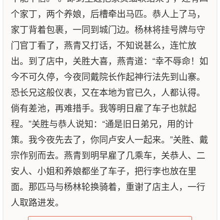
个家丁，两个养娘，后槽牵出马匹。恭人上了马，
家丁背着包裹，一同到城门边。杨林将挂号牌与守
门官丁看了，燕青又打话，不知说甚么，连忙放
出。到了店中，关胜大喜，燕青道：“幸不辱命！如
今不可久停，今夜同戴院长作起神行法先到山寨。
恐长兄这般仪表，又在本地为官已久，人都认得。
倘有差池，再难措手。我等明日雇了车子也就起
程。”关胜与恭人说知：“通是旧日弟兄，用的计
策。我今夜先去了，你同卢安人一起来。”关胜、戴
宗作别而去。燕青到明早雇了几乘车，关恭人、二
安人、小姐和养娘都坐了车子，把行李也放在里
面。那匹马与杨林轮换骑着，重谢了店主人，一行
人取路进发。