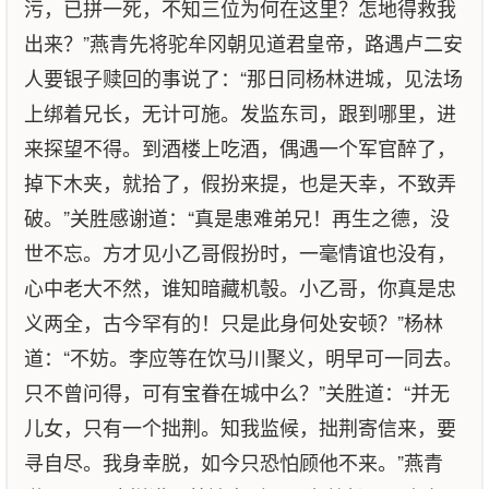
污，已拼一死，不知三位为何在这里？怎地得救我
出来？”燕青先将驼牟冈朝见道君皇帝，路遇卢二安
人要银子赎回的事说了：“那日同杨林进城，见法场
上绑着兄长，无计可施。发监东司，跟到哪里，进
来探望不得。到酒楼上吃酒，偶遇一个军官醉了，
掉下木夹，就拾了，假扮来提，也是天幸，不致弄
破。”关胜感谢道：“真是患难弟兄！再生之德，没
世不忘。方才见小乙哥假扮时，一毫情谊也没有，
心中老大不然，谁知暗藏机彀。小乙哥，你真是忠
义两全，古今罕有的！只是此身何处安顿？”杨林
道：“不妨。李应等在饮马川聚义，明早可一同去。
只不曾问得，可有宝眷在城中么？”关胜道：“并无
儿女，只有一个拙荆。知我监候，拙荆寄信来，要
寻自尽。我身幸脱，如今只恐怕顾他不来。”燕青