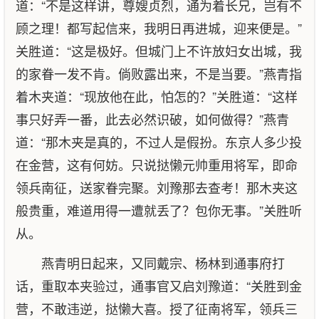
道：“不是这样讲，尊嫂贞烈，通为着长兄，岂有不
顾之理！都写起信来，我明日再进城，迎来便是。”
关胜道：“这是极好。但城门上不许放妇女出城，我
的家眷一发不肯。倘败露出来，不是当要。”燕青指
着木夹道：“现放他在此，怕怎的？”关胜道：“这样
事只好弄一番，此去必然识破，如何做得？”燕青
道：“那木夹是真的，不过人是假扮。东京人多少投
在金营，这有何妨。只说挞懒元帅重用将军，即命
领兵南征，送家眷完聚。刘豫那去查考！那木夹这
般贵重，难道用得一遭就丢了？包你无事。”关胜听
从。
燕青明日起来，又同戴宗、杨林到通事府打
话，重取本夹验过，通事官又启刘豫道：“关胜到金
营，不敢违逆，挞懒大喜。授了征南将军，领兵三