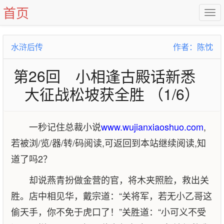
首页
水浒后传
作者：陈忱
第26回 小相逢古殿话新悉
大征战松坡获全胜 （1/6）
一秒记住总裁小说
www.wujianxiaoshuo.com
,
若被浏/览/器/转/码阅读,可返回到本站继续阅读,知
道了吗2？
却说燕青扮做金营的官，将木夹照脸，救出关
胜。店中相见华，戴宗道：“关将军，若无小乙哥这
偷天手，你不免于虎口了！”关胜道：“小可义不受