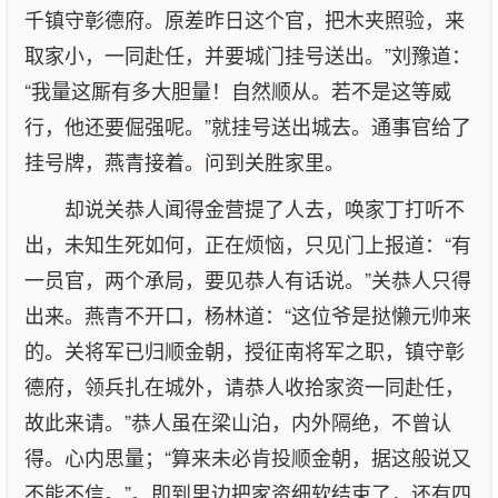
千镇守彰德府。原差昨日这个官，把木夹照验，来
取家小，一同赴任，并要城门挂号送出。”刘豫道：
“我量这厮有多大胆量！自然顺从。若不是这等威
行，他还要倔强呢。”就挂号送出城去。通事官给了
挂号牌，燕青接着。问到关胜家里。
却说关恭人闻得金营提了人去，唤家丁打听不
出，未知生死如何，正在烦恼，只见门上报道：“有
一员官，两个承局，要见恭人有话说。”关恭人只得
出来。燕青不开口，杨林道：“这位爷是挞懒元帅来
的。关将军已归顺金朝，授征南将军之职，镇守彰
德府，领兵扎在城外，请恭人收拾家资一同赴任，
故此来请。”恭人虽在梁山泊，内外隔绝，不曾认
得。心内思量；“算来未必肯投顺金朝，据这般说又
不能不信。”。即到里边把家资细软结束了，还有四