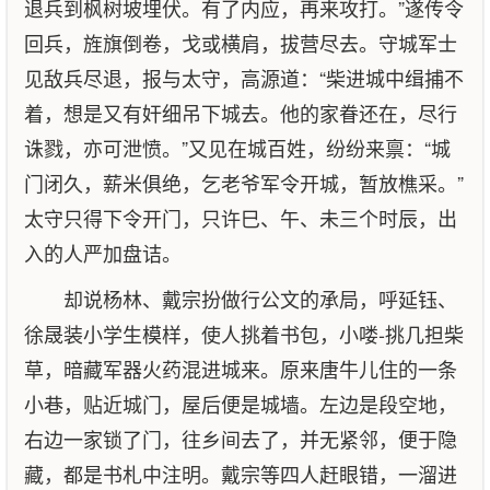
退兵到枫树坡埋伏。有了内应，再来攻打。”遂传令
回兵，旌旗倒卷，戈或横肩，拔营尽去。守城军士
见敌兵尽退，报与太守，高源道：“柴进城中缉捕不
着，想是又有奸细吊下城去。他的家眷还在，尽行
诛戮，亦可泄愤。”又见在城百姓，纷纷来禀：“城
门闭久，薪米俱绝，乞老爷军令开城，暂放樵采。”
太守只得下令开门，只许巳、午、未三个时辰，出
入的人严加盘诘。
却说杨林、戴宗扮做行公文的承局，呼延钰、
徐晟装小学生模样，使人挑着书包，小喽-挑几担柴
草，暗藏军器火药混进城来。原来唐牛儿住的一条
小巷，贴近城门，屋后便是城墙。左边是段空地，
右边一家锁了门，往乡间去了，并无紧邻，便于隐
藏，都是书札中注明。戴宗等四人赶眼错，一溜进