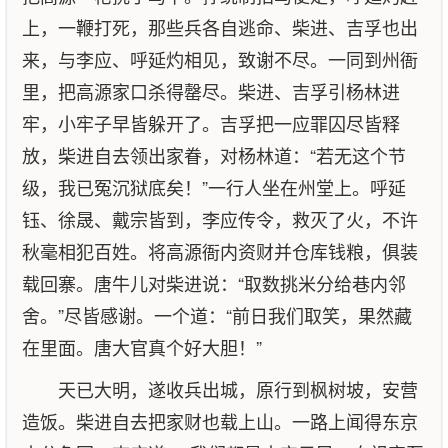
上，一鞭打死，那些兵各自逃命、柴进、吉孚也出
来，与李应、呼延灼相见，致谢不尽。一同到州衙
里，把高源家口杀得罄尽。柴进、吉孚引杨林进
牢，小牢子早皆躲开了。吉孚把一应罪囚尽皆释
放，柴进自去领出家眷，对杨林道：“若无这个节
级，我已冤沉狱底矣！”一行人坐在州堂上。呼延
钰、徐晟、戴宗皆到，李应传令，救灭了火，不许
秋毫相犯百姓。将高源衙内资财并仓库钱粮，俱装
载回寨。唐牛儿对柴进说：“取数挑米分给巷内邻
舍。”尽皆感谢。一个道：“前日我们取笑，果然藏
在里面。唐大官真个好大胆！”
天已大明，遂收兵出城，原行到枫树坡，安营
造饭。柴进自去把家财也载上山。一路上闻得东京