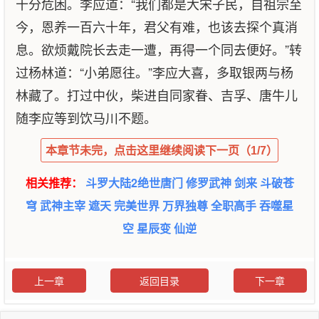
十分危困。李应道：“我们都是大宋子民，自祖宗至
今，恩养一百六十年，君父有难，也该去探个真消
息。欲烦戴院长去走一遭，再得一个同去便好。”转
过杨林道：“小弟愿往。”李应大喜，多取银两与杨
林藏了。打过中伙，柴进自同家眷、吉孚、唐牛儿
随李应等到饮马川不题。
本章节未完，点击这里继续阅读下一页（1/7）
相关推荐：
斗罗大陆2绝世唐门
修罗武神
剑来
斗破苍
穹
武神主宰
遮天
完美世界
万界独尊
全职高手
吞噬星
空
星辰变
仙逆
上一章
返回目录
下一章