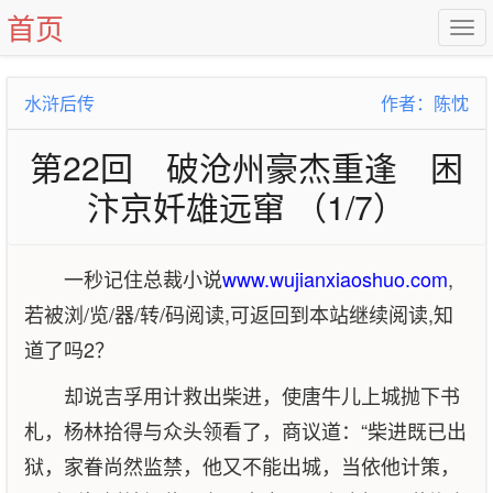
首页
水浒后传
作者：陈忱
第22回 破沧州豪杰重逢 困
汴京奷雄远窜 （1/7）
一秒记住总裁小说
www.wujianxiaoshuo.com
,
若被浏/览/器/转/码阅读,可返回到本站继续阅读,知
道了吗2？
却说吉孚用计救出柴进，使唐牛儿上城抛下书
札，杨林拾得与众头领看了，商议道：“柴进既已出
狱，家眷尚然监禁，他又不能出城，当依他计策，