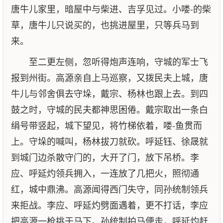
唐牛儿家里，暗屋中与柴进、吉孚见过。小喽-的柴
草，唐牛儿只说买的，也挑进屋里，只等兵马到
来。
至二更左侧，忽听得炮声连响，守城的军士飞
报到州街。高源亲自上马巡察，又拨民夫上城，唐
牛儿与邻舍俱去守垛，戴宗、杨林也跟上去。到四
鼓之时，守城的民夫都神思困倦。戴宗取出一条白
绢号带竖起，城下望见，将竹梯依着，喽-鱼贯而
上。守垛的喊叫，杨林拔刀就砍。呼延钰、徐晟就
到城门边杀散守门的，大开了门，放下吊桥。李
应、呼延灼领兵拥入，一连放了几把火，照彻通
红，城中鼎沸。高源闻得西门失守，同孙统制领兵
来拒战。李应、呼延灼劈面遇着，更不打话，李应
把高源一枪挑于马下。孙统制拍马便走，呼延灼赶