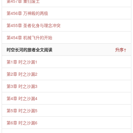
第457章 重归废土
第456章 万神殿的两极
第455章 圣者化身与理念冲突
第454章 机械飞升的开始
时空长河的旅者全文阅读
升序↑
第1章 时之沙漏1
第2章 时之沙漏2
第3章 时之沙漏3
第4章 时之沙漏4
第5章 时之沙漏5
第6章 时之沙漏6