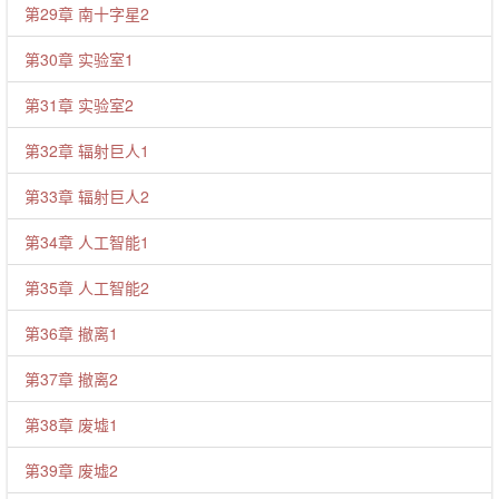
第29章 南十字星2
第30章 实验室1
第31章 实验室2
第32章 辐射巨人1
第33章 辐射巨人2
第34章 人工智能1
第35章 人工智能2
第36章 撤离1
第37章 撤离2
第38章 废墟1
第39章 废墟2