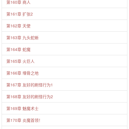
第160章 商人
第161章 扩张2
第162章 天使
第163章 九头蛇蜥
第164章 蛇魔
第165章 火巨人
第166章 埋骨之地
第167章 友好的刷怪行为1
第168章 友好的刷怪行为2
第169章 魅魔术士
第170章 炎魔首领！