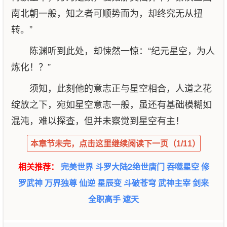
南北朝一般，知之者可顺势而为，却终究无从扭
转。”
陈渊听到此处，却悚然一惊：“纪元星空，为人
炼化！？”
须知，此刻他的意志正与星空相合，人道之花
绽放之下，宛如星空意志一般，虽还有基础模糊如
混沌，难以探查，但并未察觉到星空有主！
本章节未完，点击这里继续阅读下一页（1/11）
相关推荐：
完美世界
斗罗大陆2绝世唐门
吞噬星空
修
罗武神
万界独尊
仙逆
星辰变
斗破苍穹
武神主宰
剑来
全职高手
遮天