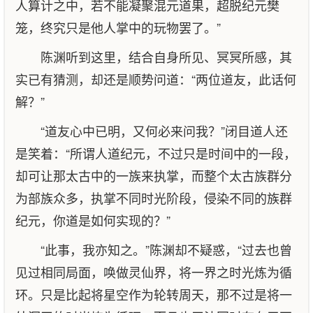
人算计之中，若不能凝聚混元道果，超脱纪元樊
笼，终究只是他人掌中的玩物罢了。”
陈渊听到这里，结合自身所见、冥冥所感，其
实已有猜测，却还是顺势问道：“两位道友，此话何
解？”
“道友心中已明，又何必来问我？”闭目道人还
是笑着：“所谓人道纪元，不过只是时间中的一段，
却可让那太古中的一族来执掌，而整个太古族群分
为部族众多，执掌不同时光阶段，侵染不同的族群
纪元，你道是如何实现的？”
“此事，我亦知之。”陈渊却不疑惑，“过去也曾
见过相同局面，唤做灵仙界，将一界之时光炼为循
环。只是比起将星空作为轮转周天，那不过是将一