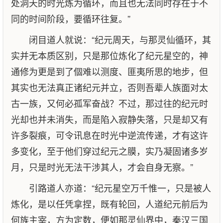
处洞天的时光炼为循环，而且也无法同时存在于不
同的时间阶段，要循环往复。”
闭目道人就说：“纪元周天，与那灵仙循环，其
实并无本质区别，只是那位炼化了纪元星空的，神
通修为更是到了個难以测度、匪夷所思的地步，但
其实也无法真正诸纪元并立，否则吾辈人族面对太
古一族，又何必孤军奋战？不过，那过往的纪元时
光却也并未消失，而是陷入寂静失落，只是却又有
许多裂痕，可令讯息在时光中逆流传递，才有这许
多变化，至于他们穿过纪元之膜，实乃凝固诸多岁
月，只是时光无法干涉其人，才会自身无察。”
引路道人亦道：“纪元星空万千惟一，只是被人
炼化，是以任凭拿捏，既有轮回，人道纪元前后为
何族主宰，方为定数，便如那灵仙界中，秦汉三国