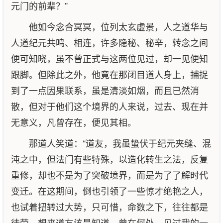
元门的前辈？”
他如今念合冥冥，位列太玄虚景，人之道华与
人道纪元共鸣、相连，许多隐秘、秘辛，转念之间
便可知晓，虽不曾正式与这两位见过，却一见便知
跟脚。但除此之外，他竟在那闭目道人身上，捕捉
到了一点因果联系，虽是清淡如烟，而且已然消
散，但对于他们这个境界的人来说，过去、现在并
无意义，凡曾存在，便见其相。
那道人笑道：“道友，我虽蛰伏于纪元夹缝、混
沌之中，但法门有些特殊，以造化转生之法，反复
重修，却也不是为了突破境界，而是为了了解时代
变迁。在这期间，倒也引领了一些惊才绝艳之人，
也试着扭转过大势，只可惜，命数之下，往往都是
徒劳。想来道友该是知道，曾在何处，见过我的一