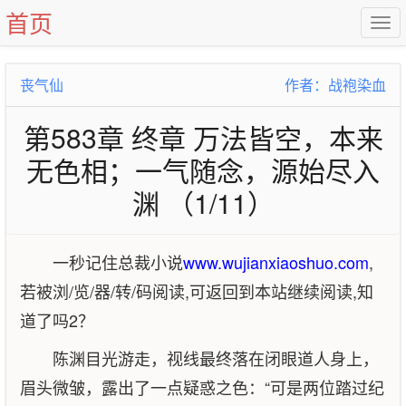
首页
丧气仙
作者：战袍染血
第583章 终章 万法皆空，本来
无色相；一气随念，源始尽入
渊 （1/11）
一秒记住总裁小说
www.wujianxiaoshuo.com
,
若被浏/览/器/转/码阅读,可返回到本站继续阅读,知
道了吗2？
陈渊目光游走，视线最终落在闭眼道人身上，
眉头微皱，露出了一点疑惑之色：“可是两位踏过纪