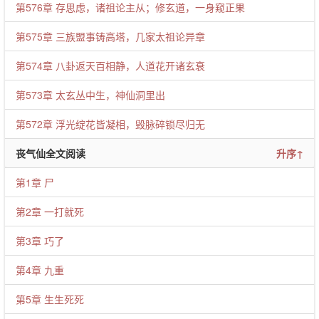
第576章 存思虑，诸祖论主从；修玄道，一身窥正果
第575章 三族盟事铸高塔，几家太祖论异章
第574章 八卦返天百相静，人道花开诸玄衰
第573章 太玄丛中生，神仙洞里出
第572章 浮光绽花皆凝相，毁脉碎锁尽归无
丧气仙全文阅读
升序↑
第1章 尸
第2章 一打就死
第3章 巧了
第4章 九重
第5章 生生死死