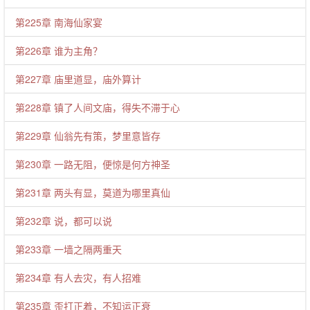
第225章 南海仙家宴
第226章 谁为主角？
第227章 庙里道显，庙外算计
第228章 镇了人间文庙，得失不滞于心
第229章 仙翁先有策，梦里意皆存
第230章 一路无阻，便惊是何方神圣
第231章 两头有显，莫道为哪里真仙
第232章 说，都可以说
第233章 一墙之隔两重天
第234章 有人去灾，有人招难
第235章 歪打正着，不知运正衰