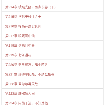
第214章 镜照光阴，墨点长卷（下）
第215章 拓影于过往之史
第216章 挥毫在虚实其间
第217章 眼窥画中仙
第218章 剑指门中景
第219章 七条道标
第220章 洞里藏忘，旗中蕴名
第221章 落得平阳处，不约竞相夺
第222章 吾为尔等天敌
第223章 辟邪镇人间
第224章 问翁于迷，不知其根