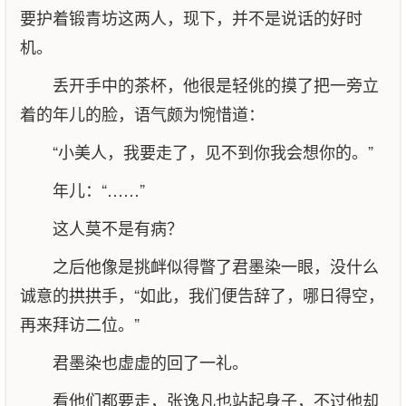
要护着锻青坊这两人，现下，并不是说话的好时
机。
丢开手中的茶杯，他很是轻佻的摸了把一旁立
着的年儿的脸，语气颇为惋惜道：
“小美人，我要走了，见不到你我会想你的。”
年儿：“……”
这人莫不是有病？
之后他像是挑衅似得瞥了君墨染一眼，没什么
诚意的拱拱手，“如此，我们便告辞了，哪日得空，
再来拜访二位。”
君墨染也虚虚的回了一礼。
看他们都要走，张逸凡也站起身子，不过他却