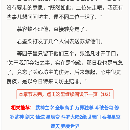
没有要走的意思，“既然如此，二位先走吧，我还有
些事儿想问问坊主，便不同二位一道了。”
慕容蛟不理他，直接转身走了。
君墨染打发了几个人偶去送苏黎他们。
等园子里只留下他们三个，张逸凡才开了口，
“关于我那弃妇之事，实在是抱歉，那日我也是气急
了，竟忘了关心坊主的伤势，后来想起，心中很是
愧疚，是以今日特来同坊主赔罪。”
本章节未完，点击这里继续阅读下一页（1/2）
相关推荐：
武神主宰
全职高手
万界独尊
斗破苍穹
修
罗武神
剑来
仙逆
星辰变
斗罗大陆2绝世唐门
吞噬星空
遮天
完美世界