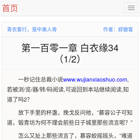
首页
青衣客行，笼中美人骨
作者：蜉蝣客
第一百零一章 白衣缘34
（1/2）
一秒记住总裁小说
www.wujianxiaoshuo.com
,
若被浏/览/器/转/码阅读,可返回到本站继续阅读,知
道了吗2？
放下手里的杯盏，挽戈反问他，“慕容公子可知
道，锻青坊为何不理会前些日子城里那些流言呢？”
怎么又扯上那些流言了，慕容蛟摇摇头，“难道