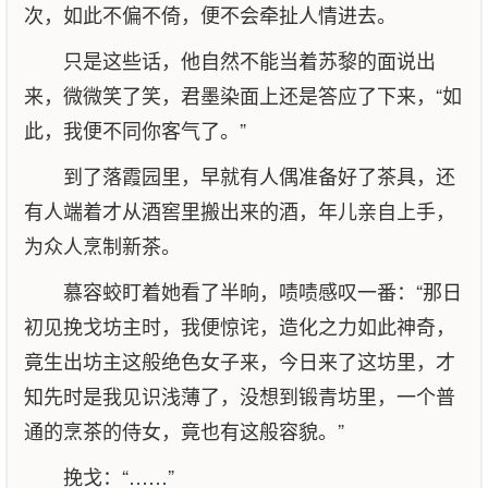
次，如此不偏不倚，便不会牵扯人情进去。
只是这些话，他自然不能当着苏黎的面说出
来，微微笑了笑，君墨染面上还是答应了下来，“如
此，我便不同你客气了。”
到了落霞园里，早就有人偶准备好了茶具，还
有人端着才从酒窖里搬出来的酒，年儿亲自上手，
为众人烹制新茶。
慕容蛟盯着她看了半晌，啧啧感叹一番：“那日
初见挽戈坊主时，我便惊诧，造化之力如此神奇，
竟生出坊主这般绝色女子来，今日来了这坊里，才
知先时是我见识浅薄了，没想到锻青坊里，一个普
通的烹茶的侍女，竟也有这般容貌。”
挽戈：“……”