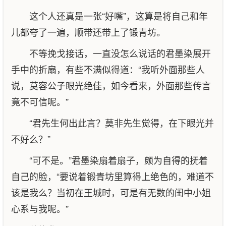
这个人还真是一张“好嘴”，这算是将自己和年
儿都夸了一遍，顺带还带上了锻青坊。
不等挽戈接话，一直没怎么说话的君墨染展开
手中的折扇，有些不满似得道：“我听外面那些人
说，莫容公子眼光绝佳，如今看来，外面那些传言
竟不可信呢。”
“君先生何出此言？莫非先生觉得，在下眼光并
不好么？”
“可不是。”君墨染扇着扇子，颇为自得的抚着
自己的脸，“要说着锻青坊里算得上绝色的，难道不
该是我么？当初在王城时，可是有无数的闺中小姐
心系与我呢。”