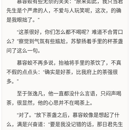
慕容蛟有些无奈的笑笑：“原来如此，我只当君
先生是个严肃的人，不爱与人玩笑呢，这次，的确
是我眼拙了。”
“这茶很好，你们怎么都不喝呢？难道不合胃口
么？”察觉到气氛有些尴尬，苏黎扬着手里的杯茶盏
问了这么一句。
慕容蛟不再多说，抬袖将手里的茶饮了，不真
不假的点点头：“确实是好茶，比我府上的茶强很
多。”
至于张逸凡，他一直都没什么言语，只闷声喝
茶，很显然，他的心思并不在喝茶上。
“对了。”放下茶盏之后，慕容蛟像是想起了什
么，满是兴奋道：“要是我没记错的话，那日君先生