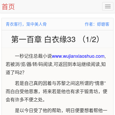
首页
青衣客行，笼中美人骨
作者：蜉蝣客
第一百章 白衣缘33 （1/2）
一秒记住总裁小说
www.wujianxiaoshuo.com
,
若被浏/览/器/转/码阅读,可返回到本站继续阅读,知
道了吗2？
若是自己真的因着与苏黎之间这所谓的“情意”
而白白受他恩惠，将来若是他也有求于锻青坊，便
会有许多不便之处。
是以今日受了他的帮助，明日便要想着帮他一