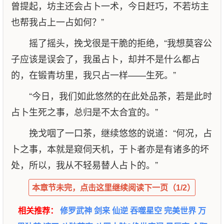
曾提起，坊主还会占卜一术，今日赶巧，不若坊主
也帮我占上一占如何？”
摇了摇头，挽戈很是干脆的拒绝，“我想莫容公
子应该是误会了，我虽占卜，却并不是什么都占
的，在锻青坊里，我只占一样——生死。”
“今日，我们如此悠然的在此处品茶，若是此时
占卜生死之事，总归是不太合宜的。”
挽戈咽了一口茶，继续悠悠的说道：“何况，占
卜之事，本就是窥伺天机，于卜者亦是有诸多的坏
处，所以，我从不轻易替人占卜的。”
本章节未完，点击这里继续阅读下一页（1/2）
相关推荐：
修罗武神
剑来
仙逆
吞噬星空
完美世界
万