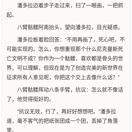
潘多拉迈着步子走过来，扫了一眼画，一把抓
起。
八臂骷髅阿南抬头，望向潘多拉，目光疑惑。
潘多拉板着脸回答：“不用再画了，死心吧，不
可能实现的。怎么，你想重现那个什么尼克曼斯死
亡文明不成？你作为一个骷髅，喜欢都是骨头的世
界，可以理解，但现在是为了创造完美的新世界在
征求所有人意见呢，你把这个交上去像什么话？”
八臂骷髅挥动八条手臂，抗议：怎么就不像话
了，他觉得挺好的。
“抗议无效，行了，再好好想想吧。”潘多拉
道，毫不客气的把纸张团成一个团，丢掉了角落
里。