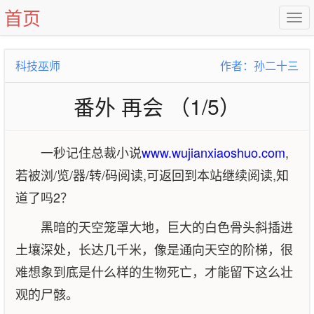
首页
科技巫师
作者：孙二十三
番外 再会 （1/5）
一秒记住总裁小说
www.wujianxiaoshuo.com
,
若被浏/览/器/转/码阅读,可返回到本站继续阅读,知
道了吗2？
黑暗的天空笼罩大地，巨大的白色骨头斜插进
土壤深处，长达几千米，像是通向天空的阶梯，很
难想象到底是什么样的生物死亡，才能留下这么壮
观的尸骸。