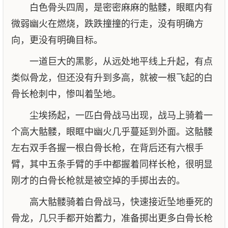
白色骨头四周，是密密麻麻的骷髅，眼眶内有
微弱幽火在燃烧，跌跌撞撞的行走，没有明确方
向，更没有明确目标。
一道巨大的黑影，从远处地平线上升起，有点
类似骨龙，但还没有升到多高，就被一根飞起的白
骨长枪刺中，惨叫着坠地。
尘埃扬起，一匹白骨战马出现，战马上骑着一
个高大骷髅，眼眶中幽火几乎蔓延到外面。这骷髅
左右双手各握一根白骨长枪，在背后还有六根手
臂，其中五条手臂的手中都握着同样长枪，很明显
刚才的白骨长枪就是被空掉的手掷出去的。
高大骷髅骑着白骨战马，快速接近坠地垂死的
骨龙，几只手都开始蓄力，准备掷出更多白骨长枪