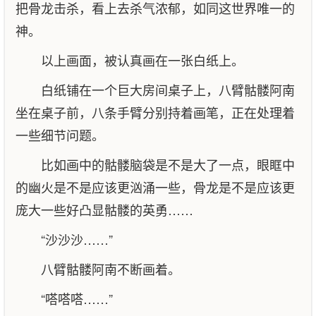
把骨龙击杀，看上去杀气浓郁，如同这世界唯一的
神。
以上画面，被认真画在一张白纸上。
白纸铺在一个巨大房间桌子上，八臂骷髅阿南
坐在桌子前，八条手臂分别持着画笔，正在处理着
一些细节问题。
比如画中的骷髅脑袋是不是大了一点，眼眶中
的幽火是不是应该更汹涌一些，骨龙是不是应该更
庞大一些好凸显骷髅的英勇……
“沙沙沙……”
八臂骷髅阿南不断画着。
“嗒嗒嗒……”