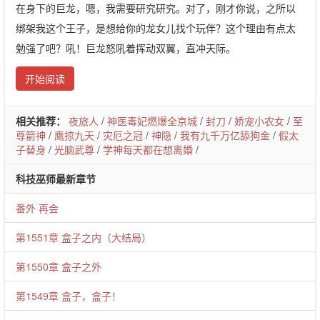
在身下的巨龙，嗯，我需要研究研究。对了，刚才你说，之所以
绑架我这个王子，是想给你的龙女儿找个玩伴？这个理由有点太
勉强了吧？吼！巨龙怒吼着挥动双翼，直冲天际。
开始阅读
相关推荐：
夜旅人
/
神医毒妃燃爆全京城
/
封刀
/
娇宠小农女
/
至
尊箭神
/
鹰掠九天
/
灾厄之冠
/
神隐
/
我有九千万亿舔狗金
/
假太
子替身
/
光脑武尊
/
学神每天都在想离婚
/
科技巫师最新章节
番外 再会
第1551章 盒子之内（大结局）
第1550章 盒子之外
第1549章 盒子，盒子！