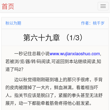
首页
秋以为期
作者：桃千岁
第六十九章 （1/3）
一秒记住总裁小说
www.wujianxiaoshuo.com
,
若被浏/览/器/转/码阅读,可返回到本站继续阅读,知
道了吗2？
边以秋觉得刚刚砸到墙上的那只手很疼，手背
的皮肉被蹭掉了一大片，鲜血淋漓，看着相当吓
人。指关节应该是脱臼了，紧握的拳头甚至无法舒
展开，动一下都能牵着筋骨疼得他心脏发紧。