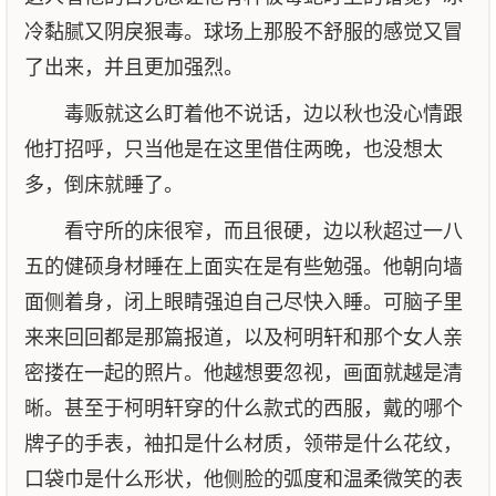
冷黏腻又阴戾狠毒。球场上那股不舒服的感觉又冒
了出来，并且更加强烈。
毒贩就这么盯着他不说话，边以秋也没心情跟
他打招呼，只当他是在这里借住两晚，也没想太
多，倒床就睡了。
看守所的床很窄，而且很硬，边以秋超过一八
五的健硕身材睡在上面实在是有些勉强。他朝向墙
面侧着身，闭上眼睛强迫自己尽快入睡。可脑子里
来来回回都是那篇报道，以及柯明轩和那个女人亲
密搂在一起的照片。他越想要忽视，画面就越是清
晰。甚至于柯明轩穿的什么款式的西服，戴的哪个
牌子的手表，袖扣是什么材质，领带是什么花纹，
口袋巾是什么形状，他侧脸的弧度和温柔微笑的表