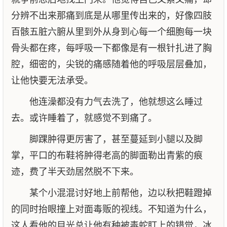
分辨不出来那痛到底是从哪里传出来的，好像四肢
百骸五脏六腑从里到外从身到心每一个细胞每一块
骨头都在疼，每呼吸一下都像是有一根针扎进了胸
腔，细密的，尖锐的痛感随着他的呼吸层层叠加，
让他快要无法承受。
他连澡都没有力气去洗了，他就想这么睡过
去。或许睡着了，就感觉不到痛了。
脚踝肿得更厉害了，甚至蔓延到小腿以及脚
掌，平口的布鞋将肿得老高的脚面勒出青紫的痕
迹，费了半天劲居然脱不下来。
某个小混混讨好地上前帮他，边以秋把鞋蹬掉
的同时抬眼撞上对面毒贩的视线。不知道为什么，
这人看他的目光总让他有种被毒蛇盯上的错觉，冰