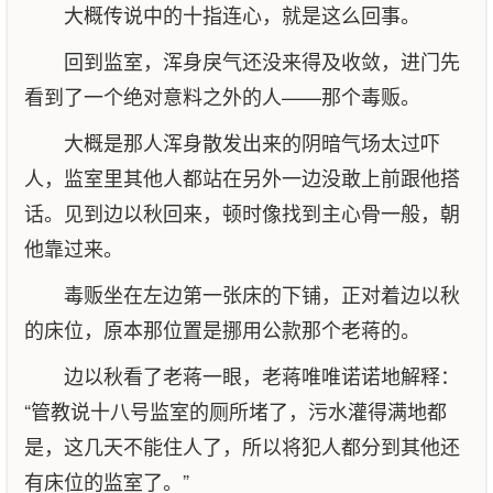
大概传说中的十指连心，就是这么回事。
回到监室，浑身戾气还没来得及收敛，进门先
看到了一个绝对意料之外的人——那个毒贩。
大概是那人浑身散发出来的阴暗气场太过吓
人，监室里其他人都站在另外一边没敢上前跟他搭
话。见到边以秋回来，顿时像找到主心骨一般，朝
他靠过来。
毒贩坐在左边第一张床的下铺，正对着边以秋
的床位，原本那位置是挪用公款那个老蒋的。
边以秋看了老蒋一眼，老蒋唯唯诺诺地解释：
“管教说十八号监室的厕所堵了，污水灌得满地都
是，这几天不能住人了，所以将犯人都分到其他还
有床位的监室了。”