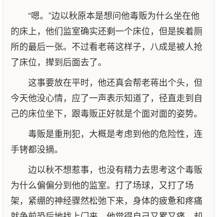
“嗯。”边以秋原本是想问他毒贩为什么坐在他
的床上，他们监室确实还剩一个床位，但是挨着厕
所的最后一张。不过看老蒋这样子，八成是被人抢
了床位，撵到后面去了。
这事要放在平时，他还真会帮老蒋出个头，但
今天他没心情，应了一声表示知道了，径直走到自
己的床位坐下，跟毒贩正好就是个面对面的姿势。
毒贩是重刑犯，大概是考虑到他的危险性，连
手铐都没摘。
边以秋不想惹事，也没有精力去思考这个毒贩
为什么偏偏分到他的监室。打了场球，又打了场
架，紧绷的神经骤然松弛下来，身体的疲惫和疼痛
就争前恐后地找上门来。他觉得自己又累又痛，却