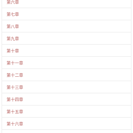
第六章
第七章
第八章
第九章
第十章
第十一章
第十二章
第十三章
第十四章
第十五章
第十六章