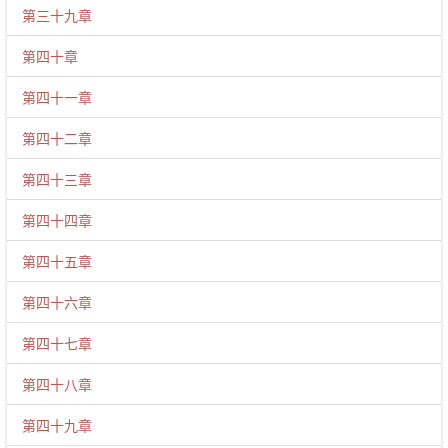
第三十九章
第四十章
第四十一章
第四十二章
第四十三章
第四十四章
第四十五章
第四十六章
第四十七章
第四十八章
第四十九章