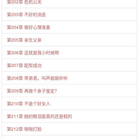
第202章 危机公关
第203章 不好的消息
第204章 做好心理准备
第205章 亲生父亲
第206章 这就是我小时候啊
第207章 配型成功
第208章 乖弟弟，叫声姐姐听听
第209章 再做个亲子鉴定？
第210章 不是个好女人
第211章 她的眼泪是真的还是假的
第212章 啪啪打脸