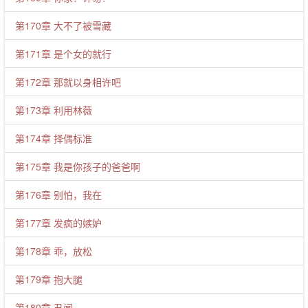
第170章 大不了被雪藏
第171章 是个女的就行
第172章 那就以身相许吧
第173章 利用林薇
第174章 择偶标准
第175章 我是你孩子的爸爸啊
第176章 别怕，我在
第177章 发疯的嫉妒
第178章 乖，放松
第179章 抱大腿
第180章 丑闻