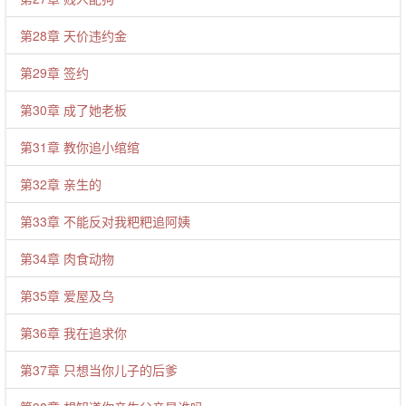
第28章 天价违约金
第29章 签约
第30章 成了她老板
第31章 教你追小绾绾
第32章 亲生的
第33章 不能反对我粑粑追阿姨
第34章 肉食动物
第35章 爱屋及乌
第36章 我在追求你
第37章 只想当你儿子的后爹