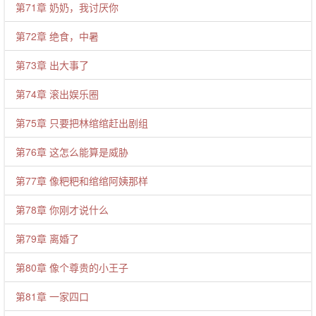
第71章 奶奶，我讨厌你
第72章 绝食，中暑
第73章 出大事了
第74章 滚出娱乐圈
第75章 只要把林绾绾赶出剧组
第76章 这怎么能算是威胁
第77章 像粑粑和绾绾阿姨那样
第78章 你刚才说什么
第79章 离婚了
第80章 像个尊贵的小王子
第81章 一家四口