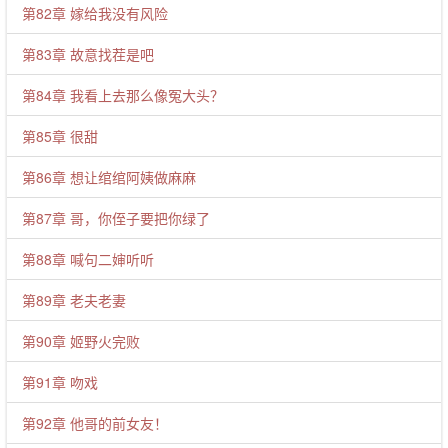
第82章 嫁给我没有风险
第83章 故意找茬是吧
第84章 我看上去那么像冤大头？
第85章 很甜
第86章 想让绾绾阿姨做麻麻
第87章 哥，你侄子要把你绿了
第88章 喊句二婶听听
第89章 老夫老妻
第90章 姬野火完败
第91章 吻戏
第92章 他哥的前女友！