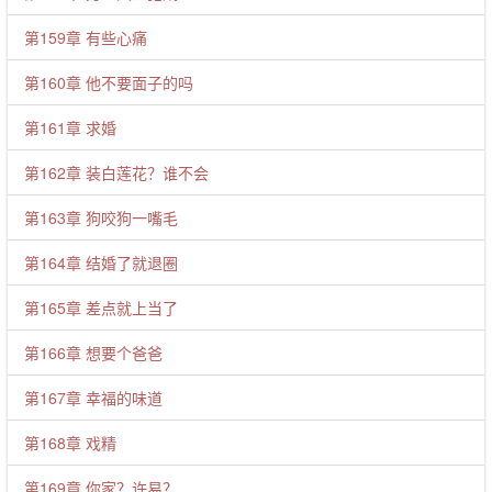
第159章 有些心痛
第160章 他不要面子的吗
第161章 求婚
第162章 装白莲花？谁不会
第163章 狗咬狗一嘴毛
第164章 结婚了就退圈
第165章 差点就上当了
第166章 想要个爸爸
第167章 幸福的味道
第168章 戏精
第169章 你家？许易？