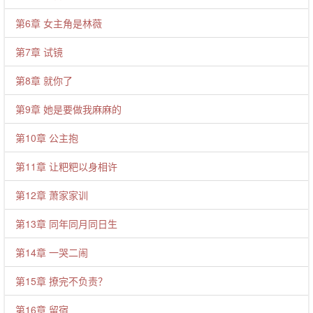
第6章 女主角是林薇
第7章 试镜
第8章 就你了
第9章 她是要做我麻麻的
第10章 公主抱
第11章 让粑粑以身相许
第12章 萧家家训
第13章 同年同月同日生
第14章 一哭二闹
第15章 撩完不负责？
第16章 留宿