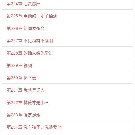
第224章 心灵感应
第225章 用他的一辈子偿还
第226章 新闻发布会
第227章 不见棺材不落泪
第228章 的确未婚先孕过
第229章 视频
第230章 扔下去
第231章 我就是证人
第232章 林薇才是小三
第233章 确定是她
第234章 我有孩子，我很爱他