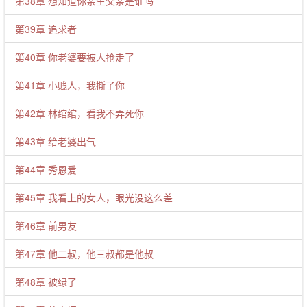
第38章 想知道你亲生父亲是谁吗
第39章 追求者
第40章 你老婆要被人抢走了
第41章 小贱人，我撕了你
第42章 林绾绾，看我不弄死你
第43章 给老婆出气
第44章 秀恩爱
第45章 我看上的女人，眼光没这么差
第46章 前男友
第47章 他二叔，他三叔都是他叔
第48章 被绿了