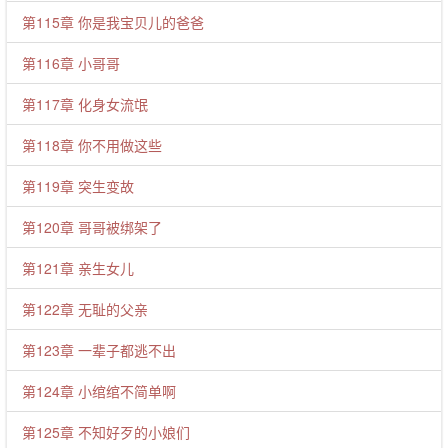
第115章 你是我宝贝儿的爸爸
第116章 小哥哥
第117章 化身女流氓
第118章 你不用做这些
第119章 突生变故
第120章 哥哥被绑架了
第121章 亲生女儿
第122章 无耻的父亲
第123章 一辈子都逃不出
第124章 小绾绾不简单啊
第125章 不知好歹的小娘们