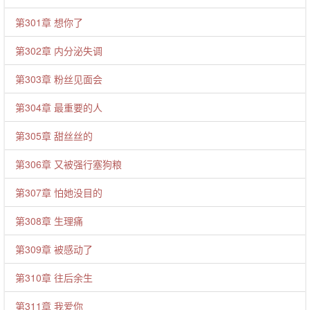
第301章 想你了
第302章 内分泌失调
第303章 粉丝见面会
第304章 最重要的人
第305章 甜丝丝的
第306章 又被强行塞狗粮
第307章 怕她没目的
第308章 生理痛
第309章 被感动了
第310章 往后余生
第311章 我爱你