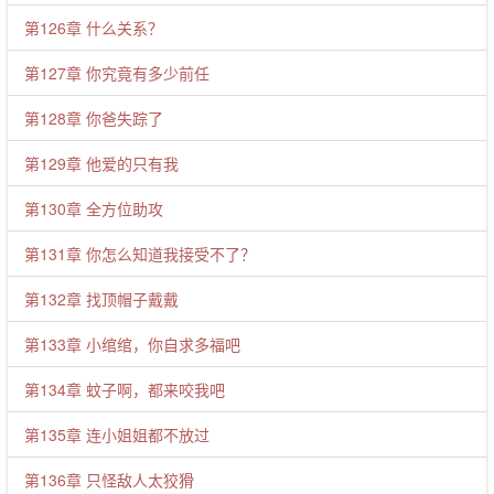
第126章 什么关系？
第127章 你究竟有多少前任
第128章 你爸失踪了
第129章 他爱的只有我
第130章 全方位助攻
第131章 你怎么知道我接受不了？
第132章 找顶帽子戴戴
第133章 小绾绾，你自求多福吧
第134章 蚊子啊，都来咬我吧
第135章 连小姐姐都不放过
第136章 只怪敌人太狡猾