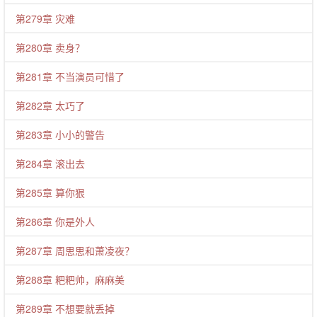
第279章 灾难
第280章 卖身？
第281章 不当演员可惜了
第282章 太巧了
第283章 小小的警告
第284章 滚出去
第285章 算你狠
第286章 你是外人
第287章 周思思和萧凌夜？
第288章 粑粑帅，麻麻美
第289章 不想要就丢掉