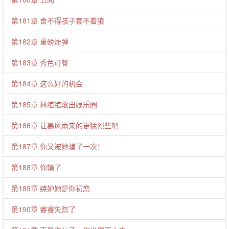
第181章 舍不得孩子套不着狼
第182章 重磅炸弹
第183章 秀色可餐
第184章 这么好的机会
第185章 林绾绾滚出娱乐圈
第186章 让暴风雨来的更猛烈些吧
第187章 你又被她骗了一次！
第188章 你输了
第189章 嫉妒她是你初恋
第190章 睿睿失踪了