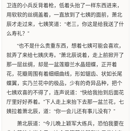
卫连的小兵反背着枪，低着头抬了一样东西进来，
用软软的丝绸盖着，一直放到了七姨的面前，萧北
辰才走过来，七姨笑道：“老三，你这是给我送了什
么寿礼？”
“也不是什么贵重东西，想着七姨可能会喜欢，
就弄了来给七姨庆寿。”萧北辰说着，走上前掀开了
那一层丝绸，却是一盆莲瓣兰水晶翅蝶，正开着
花，花瓣周围有着细细曲线，形如锯齿、状如长尾
蝶翼，实乃兰花中的极品，少有的奇异品种，把个
七姨欢喜的不得了，连声说道：“快给我抬到后面花
厅里好好养着。”下人走上来抬下去那一盆兰花，七
姨拉着萧北辰，道：“你一会儿还有事儿没有？”
萧北辰道：“今儿晚上颖军大练兵，恐怕我要在