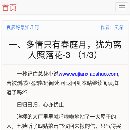
首页
良辰好景知几何
作者：灵希
一、多情只有春庭月，犹为离
人照落花-3 （1/3）
一秒记住总裁小说
www.wujianxiaoshuo.com
,
若被浏/览/器/转/码阅读,可返回到本站继续阅读,知
道了吗2？
曰归曰归，心亦忧止
洋楼的大厅里早就呼啦啦地站了一大屋子的
人，七姨听了四姑娘萧书仪回来报的信，只气得哭