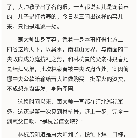
了，大帅教子出了名的狠，一直都说女儿是宠着养
的，儿子是打着养的，今日老三闹出这样的事儿
来，只怕是难逃一劫。
萧大帅出身草莽，凭着一身本事打得北方二十
四省这片天下，以奚水，南淮山为界，与南面的中
央政府成分庭抗礼之势，和林杭景的父亲林泉春乃
是结拜兄弟，此次林泉春被中央政府查处，实因偷
挪中央公款暗输给萧大帅做购买一批军火的资费，
不成想东窗事发，身陷囹圄。
这段时间以来，萧大帅一直都在江北巡视军
务，这还是第一次见到林杭景，赶上一步，完全一
副慈父口吻，“是杭景侄女吧？”
林杭景知道是萧大帅到了，慌忙下拜，口称，