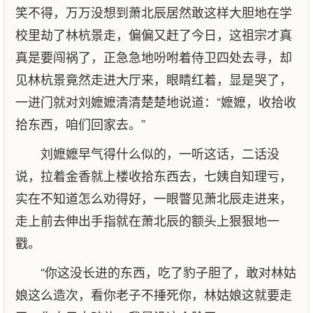
笑不得，万万没想到萧北辰居然敢这样大胆地在学
校里劫了林杭景走，偏偏又赶了今日，这祖宗才真
真是要闯祸了，正急急地吩咐着侍卫四处去寻，却
见林杭景竟然走进大厅来，眼睛红着，显是哭了，
一进门就对刘嬷嬷清清楚楚地说道：“嬷嬷，收拾收
拾东西，咱们回家去。”
刘嬷嬷早气得什么似的，一听这话，二话没
说，拉着金香就上楼收拾东西去，七姨自知理亏，
实在不知道怎么劝得好，一眼瞥见萧北辰走进来，
走上前去伸出手指就在萧北辰的额头上狠狠地一
戳。
“你这没长进的东西，吃了豹子胆了，敢对林姑
娘这么造次，看你老子不捶死你，林姑娘这就要走