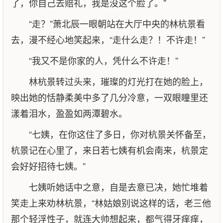
了，你自己去赔礼，我是没这个脸了。”
“走？”萧北辰一眼朝站在大厅中央的林杭景看
去，漫不经心地笑起来，“走什么走？！不许走！”
“我又不是你家的人，凭什么不许走！”
林杭景转过头来，璀璨的灯光打在她的脸上，
映出她的恬静柔美中多了几分冷意，一双眼瞳里还
漾着泪水，盈盈如两潭碧水。
“七姨，在你这住了多日，你对杭景关怀备至，
杭景记在心里了，来日若七姨有机会南来，杭景定
会好好招待七姨。”
七姨听她话中之意，自是去意已决，她忙堆着
笑走上来劝林杭景，“林姑娘别说这样的话，老三他
那个轻浮性子，就连大帅想起来，都气得牙痒痒，