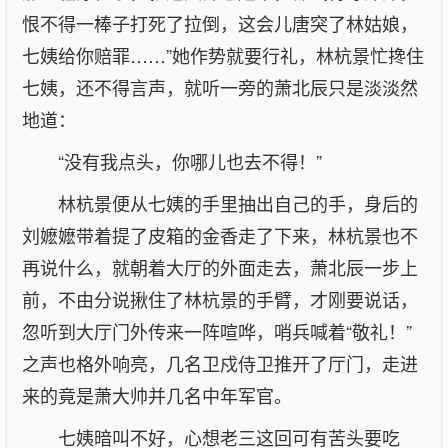
恨不得一棒子打死了拉倒，这会儿唐突了林姑娘，
七姨给你赔罪……”她作势就要行礼，林杭景忙搀住
七姨，还不得言声，就听一旁的萧北辰只是淡淡然
地道：
“没有我点头，你哪儿也去不得！”
林杭景便从七姨的手里抽出自己的手，身后的
刘嬷嬷带着提了皮箱的金香走了下来，林杭景也不
再说什么，就朝着大厅的外面走去，萧北辰一步上
前，不由分说揪住了林杭景的手臂，才刚要说话，
忽听到大厅门外传来一阵喧哗，哨兵喊着“敬礼！”
之声也格外响亮，几名卫戍侍卫推开了厅门，走进
来的竟是萧大帅并几名中年军官。
七姨暗叫不好，心想老三这回可有苦头要吃