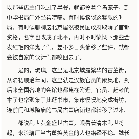
以那些店主们吃过了早餐，就都拎着个鸟笼子，到
中华书局门外坐着唠嗑。有时候谈谈这紧张的时
局，有时候聊聊这北京居然被民国政府取消了首都
资格，名字也改成了北平，再时不时愤慨下那些金
发红毛的洋鬼子们，差不多日头偏移了些许，就都
会被自家的伙计们都唤回去了。
是的，琉璃厂这里是北京城最繁华的古董街，
从清初顺治年间，这里就是汉族官员的聚集地，到
后来全国各地的会馆也都建在附近，官员、赶考的
举子也常聚集于此逛书市，集市慢慢地变成街坊，
连前门和城隆庙的书局古董店铺也都转移了过来。
都说乱世黄金盛世古董，眼看着清末乱世将
起，来琉璃厂当古董换黄金的人也络绎不绝。魏长