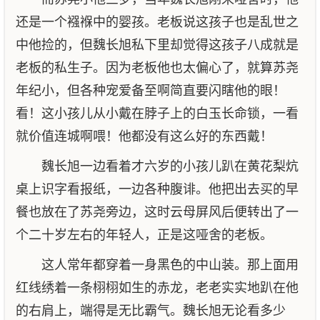
还是一个襁褓中的婴孩。老板说这孩子也是乱世之
中他捡的，但魏长旭私下里却觉得这孩子八成就是
老板的私生子。因为老板他也太偏心了，就算苏尧
年纪小，但各种宠爱备至啊简直要闪瞎他的眼！
看！这小孩儿从小戴在脖子上的白玉长命锁，一看
就价值连城啊喂！他都没有这么好的东西戴！
魏长旭一边看着才六岁的小孩儿趴在黄花梨炕
桌上识字看报纸，一边各种腹诽。他把出去买的早
餐也放在了苏尧旁边，这时云母屏风后便转出了一
个二十岁左右的年轻人，正是这哑舍的老板。
这人常年都穿着一身黑色的中山装。那上面用
红线绣着一条栩栩如生的赤龙，老老实实地趴在他
的右肩上，端得是无比霸气。魏长旭无论看多少