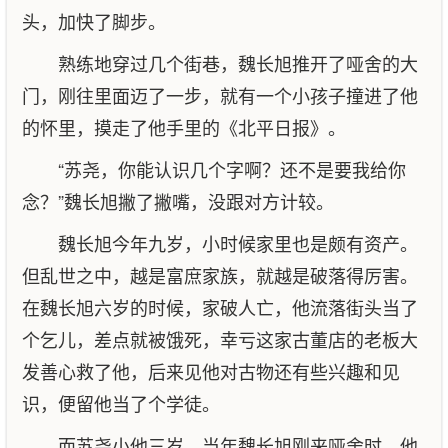
头，加快了脚步。
熟练地穿过几个街巷，魏长旭推开了哑舍的大
门，刚往里面迈了一步，就有一个小孩子撞进了他
的怀里，摸走了他手里的《北平日报》。
“苏尧，你能认识几个字啊？还不是要我给你
念？”魏长旭撇了撇嘴，没跟对方计较。
魏长旭今年九岁，小时候家里也是颇有资产。
但乱世之中，越是富庶家族，就越是破落得厉害。
在魏长旭六岁的时候，家破人亡，他流落街头当了
个乞儿，差点就被饿死，幸亏这家古董店的老板大
发善心救了他，后来见他对古物还有些兴趣和见
识，便留他当了个学徒。
而苏尧小他三岁，当年魏长旭刚来哑舍时，他