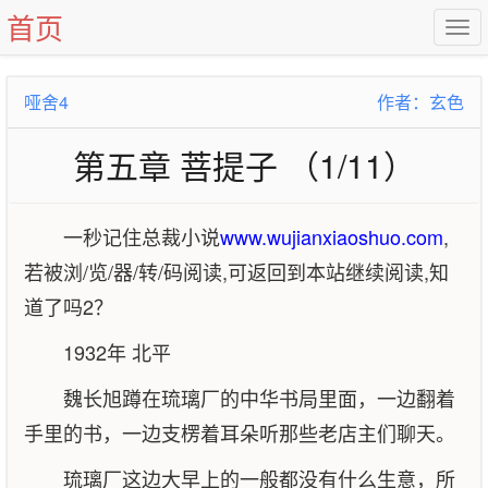
首页
哑舍4
作者：玄色
第五章 菩提子 （1/11）
一秒记住总裁小说
www.wujianxiaoshuo.com
,
若被浏/览/器/转/码阅读,可返回到本站继续阅读,知
道了吗2？
1932年 北平
魏长旭蹲在琉璃厂的中华书局里面，一边翻着
手里的书，一边支楞着耳朵听那些老店主们聊天。
琉璃厂这边大早上的一般都没有什么生意，所