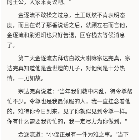
的王公，大家来商议吧。”
金逐流不敢操之过急，土王既然不肯表明态
度，而且在说了那番说话之后，就顾左右而言他，
金逐流和尉迟炯也只好告退，回客栈去等候消息
了。
第二天金逐流去拜访白教大喇嘛宗达完真，宗
达完真知道他是金世遗的儿子，对他倒是十分热
情，一见如故。
宗达完真说道：“当年我们教中内乱，得令尊帮
忙不少。令尊也是我最佩服的人，我一直挂念着他
的。难得你今日到来，见了你就似见到令尊一样。
你有什么需要我帮忙的，我一定尽力为你做到。”
金逐流道：“小侄正是有一件为难之事。”当下