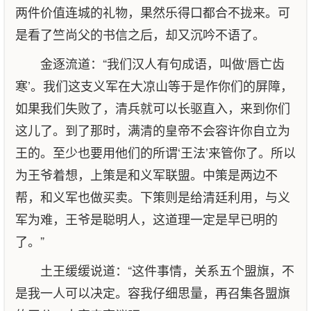
两件价值连城的礼物，果然乐得口都合不拢来。可
是看了竺尚父的书信之后，却又沉吟不语了。
金逐流道：“我们汉人有句成语，叫做‘唇亡齿
寒’。我们这支义军在大凉山等于是作你们的屏障，
如果我们失败了，清兵就可以长驱直入，来到你们
这儿了。到了那时，满清的皇帝不会容许你自立为
王的。至少也要用他们的所谓‘王法’来管你了。所以
为王爷着想，上策是和义军联盟。中策是两边不
帮，和义军也做买卖。下策则是给清廷利用，与义
军为难，王爷是聪明人，这道理一定是早已明的
了。”
土王缓缓说道：“这件事情，关系五个盟旗，不
是我一人可以决定。容我仔细思量，再召集各盟旗