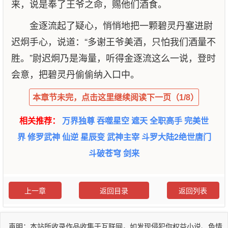
来，说是奉了王爷之命，赐他们酒食。
金逐流起了疑心，悄悄地把一颗碧灵丹塞进尉
迟炯手心，说道：“多谢王爷美酒，只怕我们酒量不
胜。”尉迟炯乃是海量，听得金逐流这么一说，登时
会意，把碧灵丹偷偷纳入口中。
本章节未完，点击这里继续阅读下一页（1/8）
相关推荐：
万界独尊
吞噬星空
遮天
全职高手
完美世
界
修罗武神
仙逆
星辰变
武神主宰
斗罗大陆2绝世唐门
斗破苍穹
剑来
上一章
返回目录
返回列表
声明：本站所收录作品收集于互联网，如发现侵犯你权益小说、色情