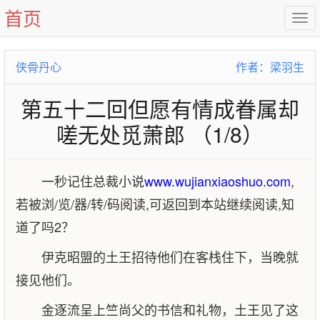
首页
侠骨丹心
作者：梁羽生
第五十二回但愿有情成眷属却
嗟无处觅萧郎 （1/8）
一秒记住总裁小说
www.wujianxiaoshuo.com
,
若被浏/览/器/转/码阅读,可返回到本站继续阅读,知
道了吗2？
伊克昭盟的土王招待他们在客栈住下，当晚就
接见他们。
金逐流呈上竺尚父的书信和礼物，土王见了这