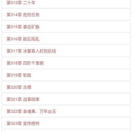
第313章 二十年
第314章 危险任务
第315章 袭击矿脉
第316章 敌后捣乱
第317章 冰蚕真人赶到前线
第318章 四阶千里鹂
第319章 斩敌
第320章 古搏
第321章 战事结束
第322章 金魂果、万年焱玉
第323章 宣传榜样