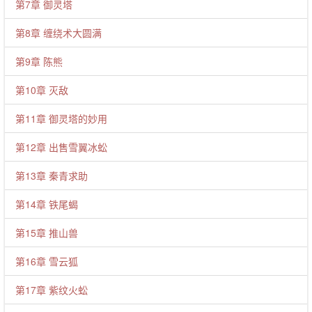
第7章 御灵塔
第8章 缠绕术大圆满
第9章 陈熊
第10章 灭敌
第11章 御灵塔的妙用
第12章 出售雪翼冰蚣
第13章 秦青求助
第14章 铁尾蝎
第15章 推山兽
第16章 雪云狐
第17章 紫纹火蚣