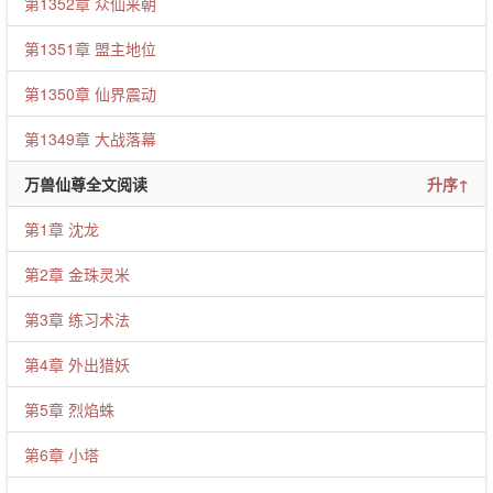
第1352章 众仙来朝
第1351章 盟主地位
第1350章 仙界震动
第1349章 大战落幕
万兽仙尊全文阅读
升序↑
第1章 沈龙
第2章 金珠灵米
第3章 练习术法
第4章 外出猎妖
第5章 烈焰蛛
第6章 小塔