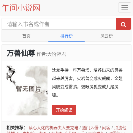
午间小说网
首页
排行榜
风云榜
万兽仙尊
作者:大衍神君
沈龙手持一座万兽塔，培养出来的灵兽
越来越厉害，火岩兽变成火麒麟，金翅
风鹏变成雷鹏，碧眼灵狐变成九尾灵
狐。
开始阅读
相关推荐：
读心大佬的机器夫人要充电
/
道门入侵
/
间客
/
顶流他