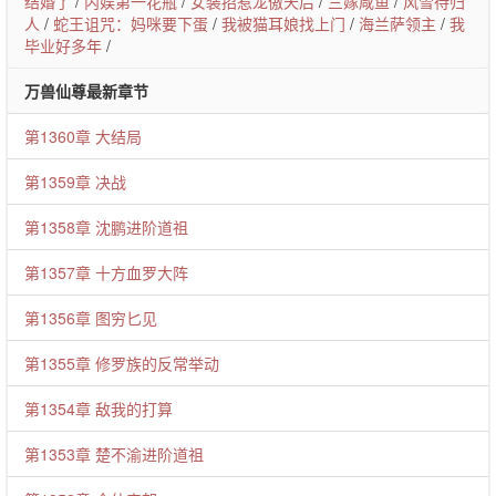
结婚了
/
内娱第一花瓶
/
女装招惹龙傲天后
/
三嫁咸鱼
/
风雪待归
人
/
蛇王诅咒：妈咪要下蛋
/
我被猫耳娘找上门
/
海兰萨领主
/
我
毕业好多年
/
万兽仙尊最新章节
第1360章 大结局
第1359章 决战
第1358章 沈鹏进阶道祖
第1357章 十方血罗大阵
第1356章 图穷匕见
第1355章 修罗族的反常举动
第1354章 敌我的打算
第1353章 楚不渝进阶道祖