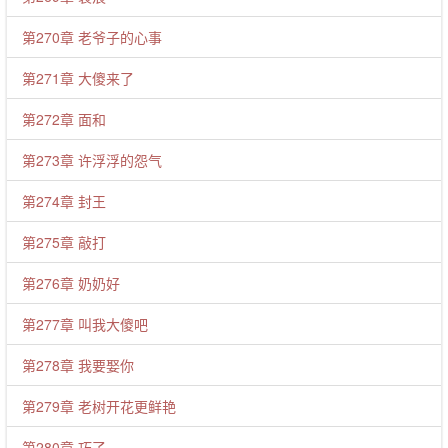
第270章 老爷子的心事
第271章 大傻来了
第272章 面和
第273章 许浮浮的怨气
第274章 封王
第275章 敲打
第276章 奶奶好
第277章 叫我大傻吧
第278章 我要娶你
第279章 老树开花更鲜艳
第280章 巧了