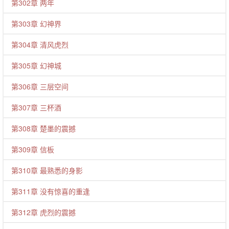
第302章 两年
第303章 幻神界
第304章 清风虎烈
第305章 幻神城
第306章 三层空间
第307章 三杯酒
第308章 楚墨的震撼
第309章 信板
第310章 最熟悉的身影
第311章 没有惊喜的重逢
第312章 虎烈的震撼