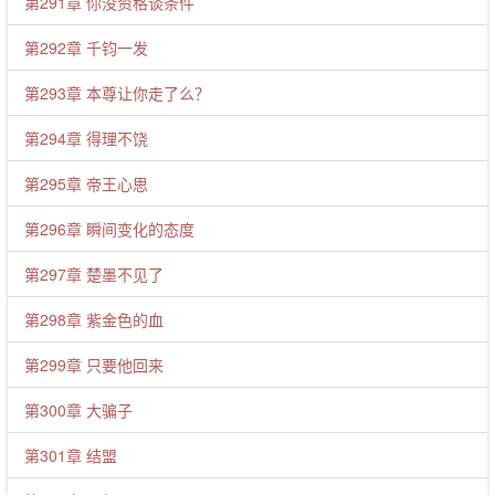
第291章 你没资格谈条件
第292章 千钧一发
第293章 本尊让你走了么？
第294章 得理不饶
第295章 帝王心思
第296章 瞬间变化的态度
第297章 楚墨不见了
第298章 紫金色的血
第299章 只要他回来
第300章 大骗子
第301章 结盟