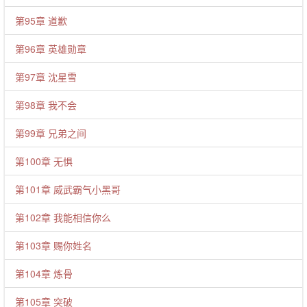
第95章 道歉
第96章 英雄勋章
第97章 沈星雪
第98章 我不会
第99章 兄弟之间
第100章 无惧
第101章 威武霸气小黑哥
第102章 我能相信你么
第103章 赐你姓名
第104章 炼骨
第105章 突破