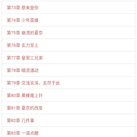
第73章 原来是你
第74章 少年英雄
第75章 崩溃的夏京
第76章 实力至上
第77章 皇室三兄弟
第78章 暗流涌动
第79章 交浅言深，言尽于此
第80章 黄蜂尾上针
第81章 夏京的改变
第82章 几件事
第83章 一语点醒