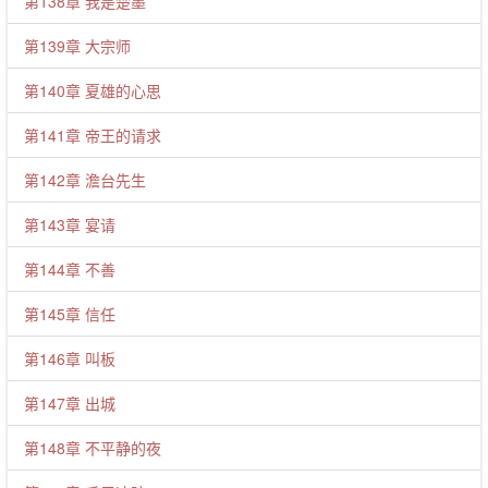
第138章 我是楚墨
第139章 大宗师
第140章 夏雄的心思
第141章 帝王的请求
第142章 澹台先生
第143章 宴请
第144章 不善
第145章 信任
第146章 叫板
第147章 出城
第148章 不平静的夜