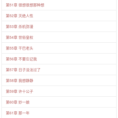
第51章 很想很想那种想
第52章 灭绝人性
第53章 杀机弥漫
第54章 世俗皇权
第55章 干巴老头
第56章 不要忘记我
第57章 日子没法过了
第58章 我想静静
第59章 许十公子
第60章 妙一娘
第61章 那一年