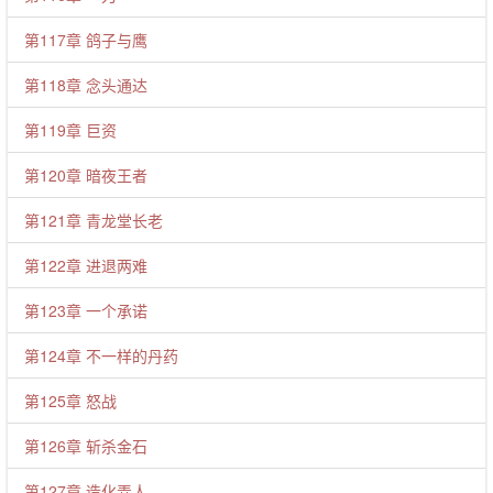
第117章 鸽子与鹰
第118章 念头通达
第119章 巨资
第120章 暗夜王者
第121章 青龙堂长老
第122章 进退两难
第123章 一个承诺
第124章 不一样的丹药
第125章 怒战
第126章 斩杀金石
第127章 造化弄人