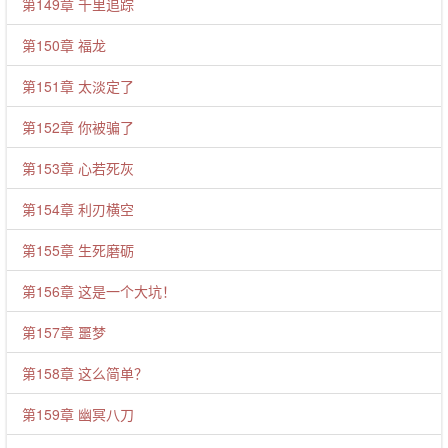
第149章 千里追踪
第150章 福龙
第151章 太淡定了
第152章 你被骗了
第153章 心若死灰
第154章 利刃横空
第155章 生死磨砺
第156章 这是一个大坑！
第157章 噩梦
第158章 这么简单？
第159章 幽冥八刀