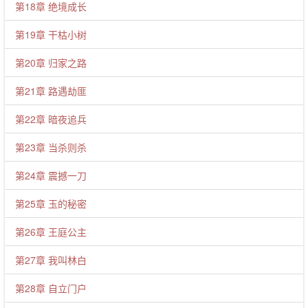
第18章 绝境成长
第19章 干枯小树
第20章 归家之路
第21章 路遇劫匪
第22章 暗夜追兵
第23章 当杀则杀
第24章 震撼一刀
第25章 玉的秘密
第26章 王庭公主
第27章 我叫林白
第28章 自立门户