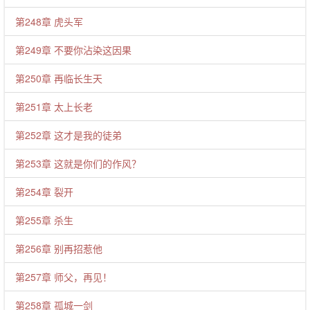
第248章 虎头军
第249章 不要你沾染这因果
第250章 再临长生天
第251章 太上长老
第252章 这才是我的徒弟
第253章 这就是你们的作风？
第254章 裂开
第255章 杀生
第256章 别再招惹他
第257章 师父，再见！
第258章 孤城一剑