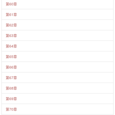
第60章
第61章
第62章
第63章
第64章
第65章
第66章
第67章
第68章
第69章
第70章