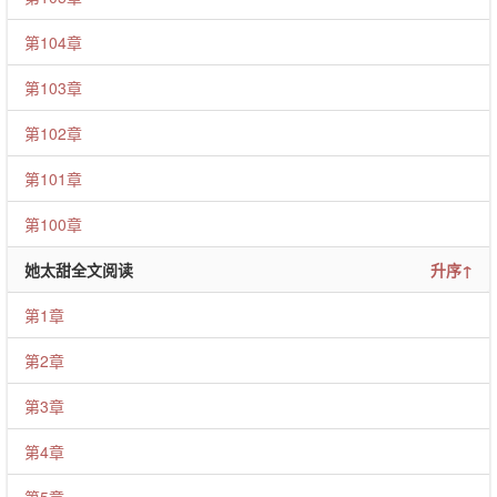
第104章
第103章
第102章
第101章
第100章
她太甜全文阅读
升序↑
第1章
第2章
第3章
第4章