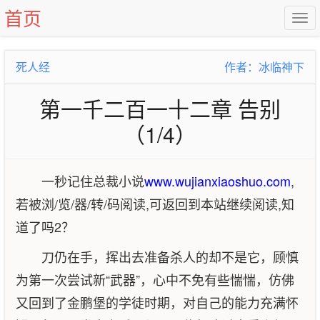
首页
死人经
作者：冰临神下
第一千二百一十二章 告别
（1/4）
一秒记住总裁小说
www.wujianxiaoshuo.com
,
若被浏/览/器/转/码阅读,可返回到本站继续阅读,知
道了吗2？
刀仍在手，挥出去准备杀人的却不是它，顾慎
为第一次尝试新“武器”，心中不免有些惴惴，仿佛
又回到了金鹏堡的学徒时期，对自己的能力充满怀