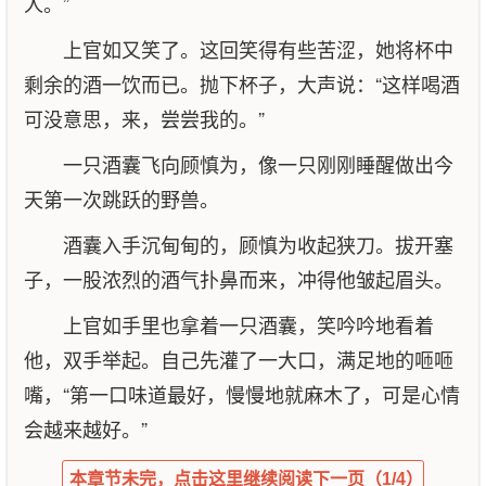
人。”
上官如又笑了。这回笑得有些苦涩，她将杯中
剩余的酒一饮而已。抛下杯子，大声说：“这样喝酒
可没意思，来，尝尝我的。”
一只酒囊飞向顾慎为，像一只刚刚睡醒做出今
天第一次跳跃的野兽。
酒囊入手沉甸甸的，顾慎为收起狭刀。拔开塞
子，一股浓烈的酒气扑鼻而来，冲得他皱起眉头。
上官如手里也拿着一只酒囊，笑吟吟地看着
他，双手举起。自己先灌了一大口，满足地的咂咂
嘴，“第一口味道最好，慢慢地就麻木了，可是心情
会越来越好。”
本章节未完，点击这里继续阅读下一页（1/4）