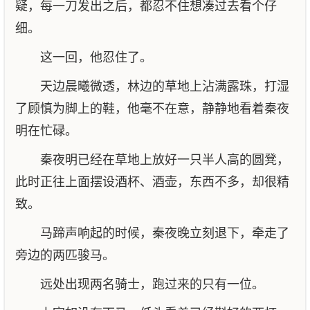
疑，每一刀发出之后，都忍不住想凑过去看个仔
细。
这一回，他忍住了。
天边晨曦微透，林边的草地上沾满露珠，打湿
了顾慎为脚上的鞋，他毫不在意，静静地看着秦夜
明在忙碌。
秦夜明已经在草地上放好一只半人高的圆凳，
此时正往上面摆设酒杯、酒壶，东西不多，却很精
致。
马蹄声响起的时候，秦夜晚立刻退下，牵走了
旁边的两匹骏马。
远处出现两名骑士，跑过来的只有一位。