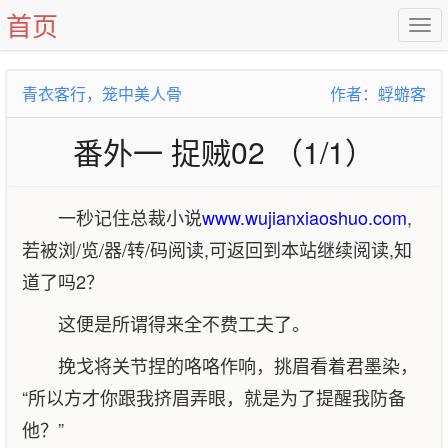
首页
青衣客行，笼中美人骨
作者：蜉蝣客
番外一 捉贼02 （1/1）
一秒记住总裁小说
www.wujianxiaoshuo.com
,
若被浏/览/器/转/码阅读,可返回到本站继续阅读,知
道了吗2？
这便是所谓得来全不费工夫了。
挽戈将关节捏的咯咯作响，挑眉看着君墨染，
“所以方才你跟我挤眉弄眼，就是为了提醒我防备
他？”