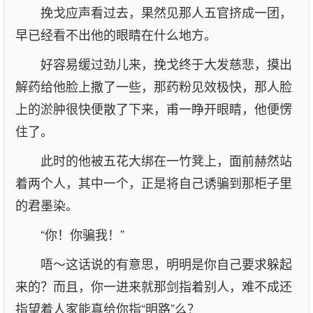
挽戈应声看过去，果然见那人五官挤成一团，
早已经看不出他的眼睛在什么地方。
好容易缓过劲儿来，挽戈终于大发慈悲，摸出
解药给他脸上撒了一些，那药粉见效极快，那人脸
上的淤肿很快便散了下来，甫一睁开眼睛，他便愣
住了。
此时的他被五花大绑在一竹凳上，面前赫然站
着两个人，其中一个，正是将自己诱骗到那柜子里
的君墨染。
“你！你骗我！”
唔～这话说的有意思，明明是你自己要求躲起
来的？而且，你一进来就那剑指着别人，难不成还
指望着人家能真给你指“明路”么？