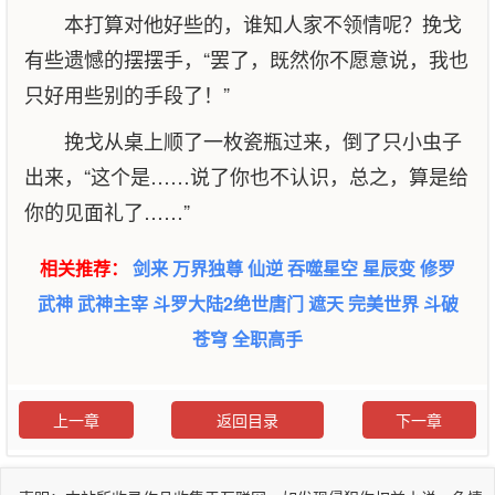
本打算对他好些的，谁知人家不领情呢？挽戈
有些遗憾的摆摆手，“罢了，既然你不愿意说，我也
只好用些别的手段了！”
挽戈从桌上顺了一枚瓷瓶过来，倒了只小虫子
出来，“这个是……说了你也不认识，总之，算是给
你的见面礼了……”
相关推荐：
剑来
万界独尊
仙逆
吞噬星空
星辰变
修罗
武神
武神主宰
斗罗大陆2绝世唐门
遮天
完美世界
斗破
苍穹
全职高手
上一章
返回目录
下一章