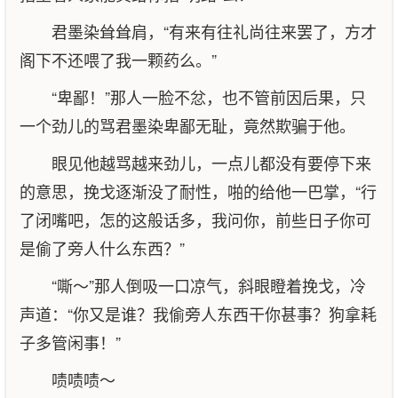
君墨染耸耸肩，“有来有往礼尚往来罢了，方才
阁下不还喂了我一颗药么。”
“卑鄙！”那人一脸不忿，也不管前因后果，只
一个劲儿的骂君墨染卑鄙无耻，竟然欺骗于他。
眼见他越骂越来劲儿，一点儿都没有要停下来
的意思，挽戈逐渐没了耐性，啪的给他一巴掌，“行
了闭嘴吧，怎的这般话多，我问你，前些日子你可
是偷了旁人什么东西？”
“嘶～”那人倒吸一口凉气，斜眼瞪着挽戈，冷
声道：“你又是谁？我偷旁人东西干你甚事？狗拿耗
子多管闲事！”
啧啧啧～