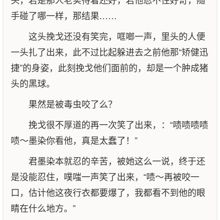
手碰了哪一样，那结果……
这头挽戈还没有笑完，哐啷一声，里头的人便
一头扎了出来，此不过比起躲进去之前他那“矫健迅
捷”的身姿，此刻挽戈他们面前的，却是一个肿成猪
头的黑球。
果然是被毒虫咬了么？
挽戈很不厚道的再一次笑了出来，：“啧啧啧啧
啧～墨染你看他，真是太蠢了！”
君墨染本就忍的辛苦，被她这么一说，终于还
是没能忍住，噗嗤一声笑了出来，“啧～再被咬一
口，估计他这夜行衣都要爆了，我都看不到他的眼
睛在什么地方。”