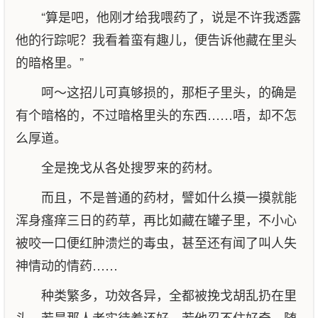
“算是吧，他刚才给我喂药了，说是不许我透露
他的行踪呢？我看着蛮有趣儿，便告诉他藏在里头
的暗格里。”
呵～这招儿可真够损的，那柜子里头，的确是
有个暗格的，不过暗格里头的东西……唔，却不怎
么厚道。
全是挽戈从各处搜罗来的药材。
而且，不是普通的药材，譬如什么摸一摸就能
浑身瘙痒三日的药草，再比如藏在罐子里，不小心
被咬一口便红肿溃烂的毒虫，甚至还有闻了叫人失
神情动的情药……
种类繁多，功效各异，全都被挽戈胡乱扔在里
头，若是那人老实待着还好，若他忍不住好奇，随