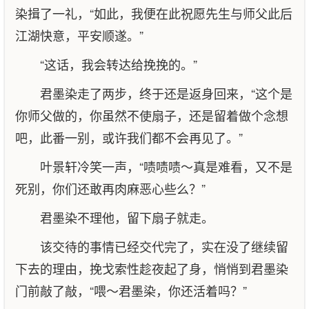
染揖了一礼，“如此，我便在此祝愿先生与师父此后
江湖快意，平安顺遂。”
“这话，我会转达给挽挽的。”
君墨染走了两步，终于还是返身回来，“这个是
你师父做的，你虽然不使扇子，还是留着做个念想
吧，此番一别，或许我们都不会再见了。”
叶景轩冷笑一声，“啧啧啧～真是难看，又不是
死别，你们还敢再肉麻恶心些么？”
君墨染不理他，留下扇子就走。
该交待的事情已经交代完了，实在没了继续留
下去的理由，挽戈索性趁夜起了身，悄悄到君墨染
门前敲了敲，“喂～君墨染，你还活着吗？”