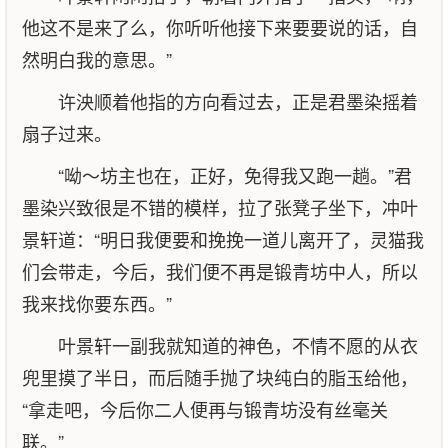
他这不是来了么，你听听他接下来要要说的话，自
然明白我的意思。”
许泱顺着他指的方向看过去，正是君墨染摇着
扇子过来。
“呦～坊主也在，正好，免得我又跑一趟。”君
墨染兴致很是不错的模样，拉了张凳子坐下，冲叶
景轩道：“明日我便要和挽挽一道儿离开了，灵猫我
们会带走，今后，我们便不再是锻青坊中人，所以
我来找你要东西。”
叶景轩一副我就知道的神色，不情不愿的从衣
兜里摸了半日，而后随手抛了块纯白的脂玉给他，
“拿走吧，今后你二人便再与锻青坊没有丝毫关
联。”