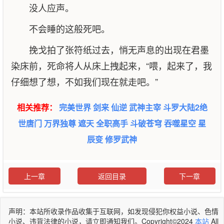
没人应声。
不会睡的这般死吧。
挽戈拍了张符纸过去，悄无声息的出现在君墨
染床前，死命将人从床上拽起来，“喂，起来了，我
仔细想了想，不如我们现在就走吧。”
相关推荐：
完美世界
剑来
仙逆
武神主宰
斗罗大陆2绝
世唐门
万界独尊
遮天
全职高手
斗破苍穹
吞噬星空
星
辰变
修罗武神
上一章
返回目录
下一章
声明：本站所收录作品收集于互联网，如发现侵犯你权益小说、色情
小说、违背法律的小说，请立即通知我们。Copyright©2024
本站
All