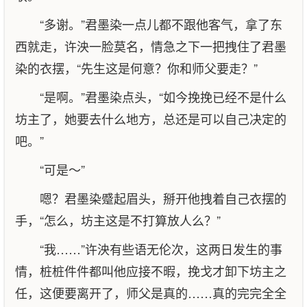
“多谢。”君墨染一点儿都不跟他客气，拿了东
西就走，许泱一脸莫名，情急之下一把拽住了君墨
染的衣摆，“先生这是何意？你和师父要走？”
“是啊。”君墨染点头，“如今挽挽已经不是什么
坊主了，她要去什么地方，总还是可以自己决定的
吧。”
“可是～”
嗯？君墨染蹙起眉头，掰开他拽着自己衣摆的
手，“怎么，坊主这是不打算放人么？”
“我……”许泱有些语无伦次，这两日发生的事
情，桩桩件件都叫他应接不暇，挽戈才卸下坊主之
任，这便要离开了，师父是真的……真的完完全全