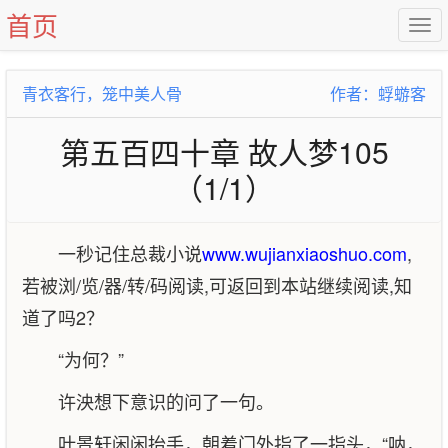
首页
青衣客行，笼中美人骨
作者：蜉蝣客
第五百四十章 故人梦105
（1/1）
一秒记住总裁小说
www.wujianxiaoshuo.com
,
若被浏/览/器/转/码阅读,可返回到本站继续阅读,知
道了吗2？
“为何？”
许泱想下意识的问了一句。
叶景轩闲闲抬手，朝着门外指了一指头，“呐，