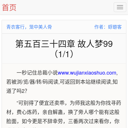
首页
青衣客行，笼中美人骨
作者：蜉蝣客
第五百三十四章 故人梦99
（1/1）
一秒记住总裁小说
www.wujianxiaoshuo.com
,
若被浏/览/器/转/码阅读,可返回到本站继续阅读,知
道了吗2？
“可别得了便宜还卖乖，为师我这般为你找寻药
材，费心炼药，亲自解蛊，换了旁人哪个能有这般
脸面，如今更是不辞幸劳，三番两次过来看你，你