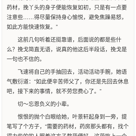
药材，挽丫头的身子便能恢复如初，只是有一点要
注意些……得尽量保持身心愉悦，避免焦躁易怒，
如此方能快速恢复。”
这前几句听着还挺靠谱，后面说的都是些什
么？挽戈简直无语，说真的他这后半段话，挽戈是
一句也不信的。
飞速将自己的手抽回去，活动活动手腕，她语
气敷衍道：“如此便辛苦师父了，你还是先回去休息
吧，接下来的事情，就不劳您费心了。”
切～忘恩负义的小辈。
恨恨的抛个白眼给她，叶景轩起身到一旁，提
笔写了个方子，“需要的药材，药房那头都有，找个
得力些的的人照着这方子熬药便好，这药吃上一个