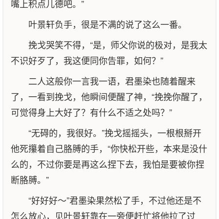
嘴上积点儿德吧。”
叶景轩负手，很是不满的说了这么一番。
挽戈哭笑不得，“是，师父你说的极对，是我太
不识好歹了，我这便同你告罪，如何？”
二人这般你一言我一语，君墨染也随着醒来
了，一看到挽戈，他瞬间便醒了神，“挽挽你醒了，
可觉得身上大好了？有什么不适之处吗？”
“无碍的，我很好。”挽戈摇摇头，一根根掰开
他死攥着自己胳膊的手，“你快松开些，本来是没什
么的，不过你要是再这么捏下去，我怕是要被你捏
断胳膊。”
“好好好～”君墨染果然松了手，不过他还是不
怎么放心，见叶景轩靠在一旁便赶忙将他拉了过