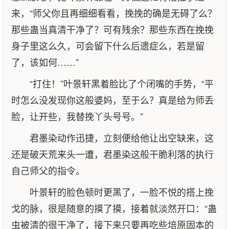
来，“师父你且再细细看看，挽挽的确是无碍了么？
那些蛊当真清干净了？可有残余？那些东西在挽挽
身子里这么久，可会留下什么后遗症么，若是留
了，该如何……”
“打住！”叶景轩黑着脸比了个闭嘴的手势，“平
时怎么没发现你这般婆妈，至于么？真是给为师丢
脸，让开些，我替挽丫头号号。”
君墨染动作迅捷，立刻便给他让出空缺来，这
还是破天荒来头一遭，君墨染这般干脆利落的执行
自己师父的指令。
叶景轩的脸色顿时更黑了，一脸不悦的搭上挽
戈的脉，很是随意的摸了摸，接着就淡然开口：“蛊
虫被清的很干净了，接下来只要再吃些培原固本的