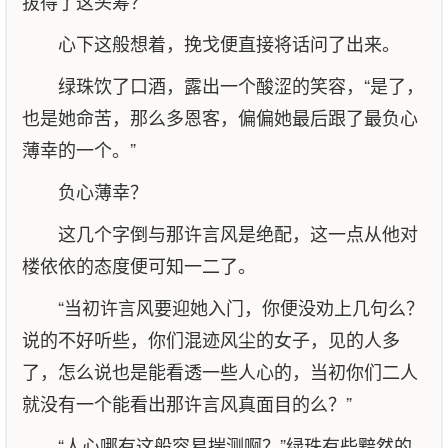
拔得了这头筹？
心下这般想着，挽戈便直接将话问了出来。
绿珠饮了口酒，露出一个酸涩的笑容，“是了，
也是她命苦，那么多恩客，偏偏她最后跟了最负心
薄幸的一个。”
负心薄幸？
这几个字倒与那许言风是绝配，这一点从他对
楼依依的态度便可知一二了。
“当初许言风要迎她入门，你便没劝上几句么？
说的不好听些，你们混迹风尘的女子，见的人多
了，怎么说也是能看透一些人心的，当初你们二人
就没有一个能看出那许言风真面目的么？”
“人心哪有这般容易揣测啊？”绿珠有些黯然的