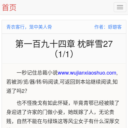
首页
青衣客行，笼中美人骨
作者：蜉蝣客
第一百九十四章 枕畔雪27
（1/1）
一秒记住总裁小说
www.wujianxiaoshuo.com
,
若被浏/览/器/转/码阅读,可返回到本站继续阅读,知
道了吗2？
也不怪挽戈有如此怀疑，毕竟青鄂已经被赎了
身迎进了许家的门做小妾，她既嫁了人，无论贵
贱，自然不能在与绿珠这等风尘女子有什么深厚交