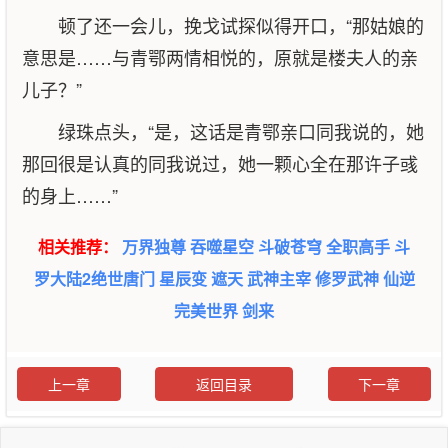
顿了还一会儿，挽戈试探似得开口，“那姑娘的
意思是……与青鄂两情相悦的，原就是楼夫人的亲
儿子？”
绿珠点头，“是，这话是青鄂亲口同我说的，她
那回很是认真的同我说过，她一颗心全在那许子彧
的身上……”
相关推荐：
万界独尊
吞噬星空
斗破苍穹
全职高手
斗
罗大陆2绝世唐门
星辰变
遮天
武神主宰
修罗武神
仙逆
完美世界
剑来
上一章
返回目录
下一章