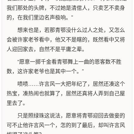
我们那处的头牌，不过她是清倌人，只卖艺不卖身
的，在我们里边名声极响。”
想来也是，若那青鄂没什么过人之处，又怎么
会被许家老爷看中，他又不是瞎的，既然看中又将
人迎回家去，自然不是平庸之辈。
“愿意一掷千金看青鄂舞上一曲的恩客数不胜
数，这许家老爷也是其中一个。”
啧啧……许言风一大把年纪了，居然还凑这个
热宝，凑热闹也就算了，居然还真将人弄到自己屋
里去了。
只是照绿珠这说法，愿意将青鄂迎回去做妾的
可不止他许言风一个，怎的到了最后，却叫许言风