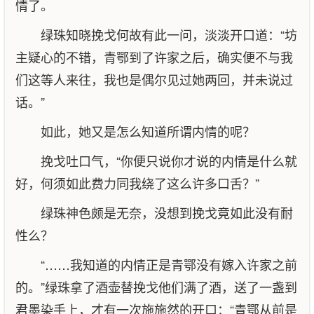
情了。
绿珠知晓挽戈何故有此一问，淡淡开口道：“坊
主疑心的不错，青鄂到了许家之后，确实便不与我
们这等人来往，我也是偶尔见过她两回，并未说过
话。”
如此，她又是怎么知道所谓内情的呢？
挽戈吐口气，“你便只说你才说的内情是什么就
好，何须如此费力同我绕了这么许多口舌？”
绿珠神色颇是无奈，没想到挽戈竟如此没有耐
性么？
“……我知道的内情正是青鄂没有嫁入许家之前
的。”绿珠拿了酒壶替挽戈他们满了酒，送了一盏到
君墨染手上，才有一次施施然的开口：“青鄂从前是