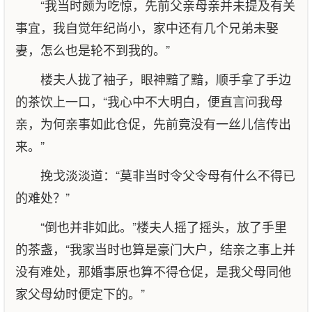
“我当时颇为吃惊，先前父亲母亲并未提及有关
事宜，我自觉年纪尚小，家中还有几个兄弟未娶
妻，怎么也是轮不到我的。”
楼夫人拢了袖子，眼神黯了黯，顺手拿了手边
的茶饮上一口，“我心中不大明白，便直言问我母
亲，为何亲事如此仓促，先前竟没有一丝儿信传出
来。”
挽戈淡淡道：“莫非当时令父令母有什么不得已
的难处？”
“倒也并非如此。”楼夫人摇了摇头，放了手里
的茶盏，“我家当时也算是豪门大户，结亲之事上并
没有难处，那婚事原也算不得仓促，是我父母同他
家父母幼时便定下的。”