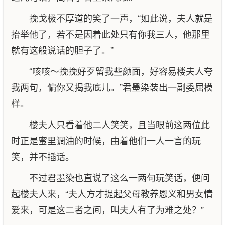
挽戈极不厚道的笑了一声，“如此说，夫人就是
抬举他了，若不是因着此处只有你我三人，他那里
就有这般说话的胆子了。”
“咳咳～挽挽好歹留我些颜面，好容易楼夫人夸
我两句，偏你又揭我底儿。”君墨染装出一副委屈模
样。
楼夫人只看着他二人笑笑，且当眼前这两位此
时正是蜜里调油的时候，由着他们一人一言的玩
笑，并不插话。
不过君墨染也直说了这么一两句玩笑话，便问
起楼夫人来，“夫人方才提起父母教养恩义和男女情
爱来，可是这二者之间，叫夫人有了为难之处？”