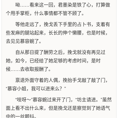
呦……看来这一回，君墨染是铁了心，打算做
个甩手掌柜，什么事情都不管不顾了。
等他走远了，挽戈丢下手里的占卜书，支着有
些发麻的腿站起来，长长的伸个懒腰，也是时候，
去见见慕容蜿了。
自从那日提了酬劳之后，挽戈就没有再见过
她，如今，已经给了她足够的考虑时间，是时
候……去收取报酬了。
禀退外面守着的人偶，挽抬手戈敲了敲了门，
“慕容小姐，我可以进来么？”
“吱呀～”慕容蜿过来开了门，“坊主请进。”虽然
面上看不出什么来，但是挽戈还是察觉到了她语气
中的一丝颤抖。