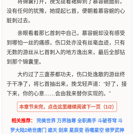
将锦囊打开，挽戈提着裙脚到了慕容蜿面前，
没有任何的犹豫，她提起匕首，便朝着慕容蜿的心
脏刺过去。
亲眼看着那匕首刺中自己，慕容蜿却没有感受
到哪怕一丝的痛感，伤口处亦没有丝毫血迹，只有
无数的游丝从匕首刺入的地方逸出来，最后全部钻
到那个锦囊里。
大约过了三盏茶都功夫，伤口处逸散的游丝终
于干净了，将匕首抽出来，挽戈轻声道：“好了，接
下来，你的心意……会由我来替你实现的。”
本章节未完，点击这里继续阅读下一页（1/2）
相关推荐：
完美世界
万界独尊
全职高手
斗破苍穹
斗
罗大陆2绝世唐门
遮天
剑来
星辰变
吞噬星空
修罗武神