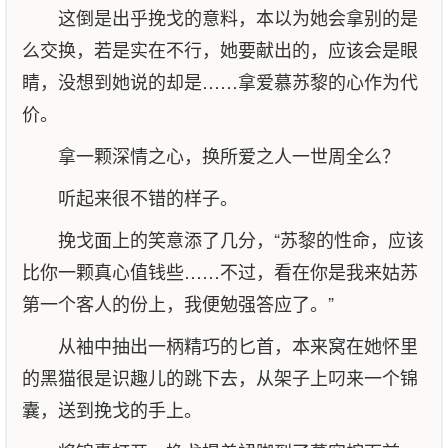
这倒是出乎挽戈的意料，本以为她会拿别的是
么交换，若是实在不行，她要献出的，应该会是眼
睛，没想到她说的却是……拿爱慕苏黎的心作为代
价。
拿一颗深情之心，换所爱之人一世周全么？
听起来很不错的样子。
挽戈面上的笑意添了几分，“苏黎的性命，应该
比你一颗真心值钱些……不过，看在你是我来姑苏
第一个客人的份上，我便勉强答应了。”
从袖中抽出一柄精巧的匕首，本来窝在她怀里
的黑猫很是识趣儿的跳下去，从架子上叼来一个锦
囊，送到挽戈的手上。