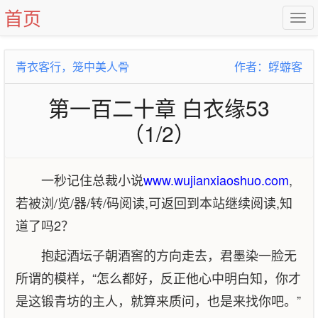
首页
青衣客行，笼中美人骨
作者：蜉蝣客
第一百二十章 白衣缘53
（1/2）
一秒记住总裁小说
www.wujianxiaoshuo.com
,
若被浏/览/器/转/码阅读,可返回到本站继续阅读,知
道了吗2？
抱起酒坛子朝酒窖的方向走去，君墨染一脸无
所谓的模样，“怎么都好，反正他心中明白知，你才
是这锻青坊的主人，就算来质问，也是来找你吧。”