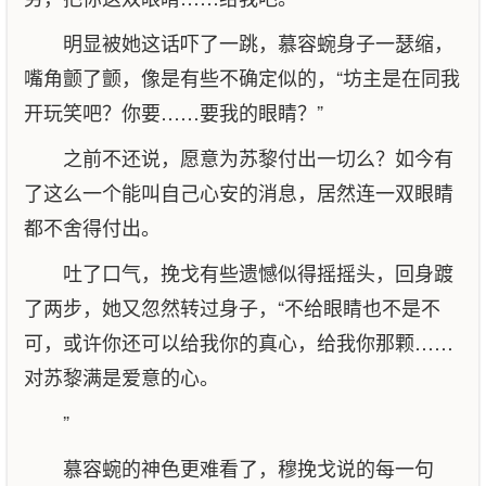
明显被她这话吓了一跳，慕容蜿身子一瑟缩，
嘴角颤了颤，像是有些不确定似的，“坊主是在同我
开玩笑吧？你要……要我的眼睛？”
之前不还说，愿意为苏黎付出一切么？如今有
了这么一个能叫自己心安的消息，居然连一双眼睛
都不舍得付出。
吐了口气，挽戈有些遗憾似得摇摇头，回身踱
了两步，她又忽然转过身子，“不给眼睛也不是不
可，或许你还可以给我你的真心，给我你那颗……
对苏黎满是爱意的心。
”
慕容蜿的神色更难看了，穆挽戈说的每一句