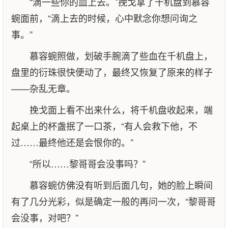
“滴一些你的血上去。”挽戈拿了千机盘到慕容
蜿面前，“滴上去的时候，心中默念你想问询之
事。”
慕容蜿照做，划破手腕滴了些血在千机盘上，
盘里的衍珠很快便动了，最终又恢复了原来的样子
——杂乱无章。
挽戈面上看不出来什么，将千机盘收起来，端
起桌上的杯盏抿了一口茶，“有人会救下他，不
过……最终他还是会恨你的。”
“所以……黎哥哥会没事吗？”
慕容蜿仿佛没有听到后面几句，她的脸上瞬间
有了几分光彩，似是确定一般的再问一次，“黎哥哥
会没事，对吧？”