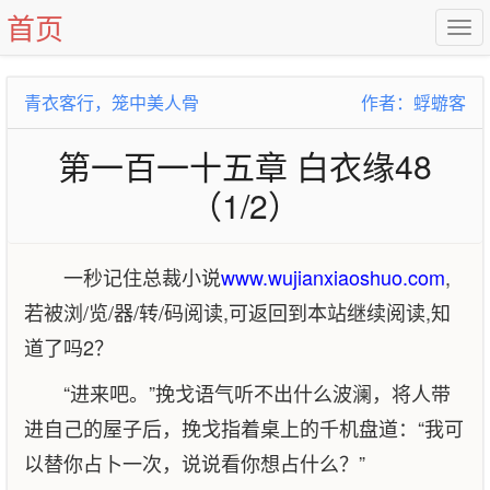
首页
青衣客行，笼中美人骨
作者：蜉蝣客
第一百一十五章 白衣缘48
（1/2）
一秒记住总裁小说
www.wujianxiaoshuo.com
,
若被浏/览/器/转/码阅读,可返回到本站继续阅读,知
道了吗2？
“进来吧。”挽戈语气听不出什么波澜，将人带
进自己的屋子后，挽戈指着桌上的千机盘道：“我可
以替你占卜一次，说说看你想占什么？”