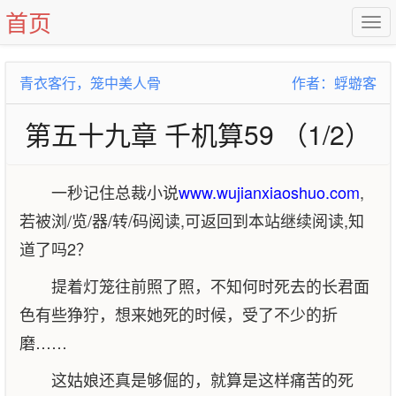
首页
青衣客行，笼中美人骨
作者：蜉蝣客
第五十九章 千机算59 （1/2）
一秒记住总裁小说
www.wujianxiaoshuo.com
,
若被浏/览/器/转/码阅读,可返回到本站继续阅读,知
道了吗2？
提着灯笼往前照了照，不知何时死去的长君面
色有些狰狞，想来她死的时候，受了不少的折
磨……
这姑娘还真是够倔的，就算是这样痛苦的死