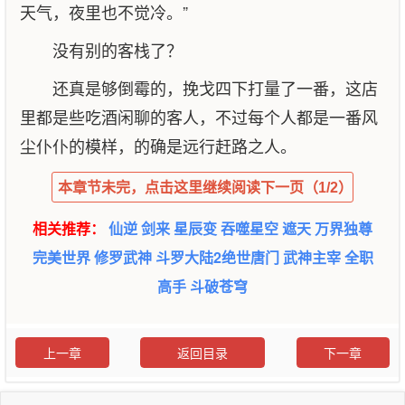
天气，夜里也不觉冷。”
没有别的客栈了？
还真是够倒霉的，挽戈四下打量了一番，这店
里都是些吃酒闲聊的客人，不过每个人都是一番风
尘仆仆的模样，的确是远行赶路之人。
本章节未完，点击这里继续阅读下一页（1/2）
相关推荐：
仙逆
剑来
星辰变
吞噬星空
遮天
万界独尊
完美世界
修罗武神
斗罗大陆2绝世唐门
武神主宰
全职
高手
斗破苍穹
上一章
返回目录
下一章