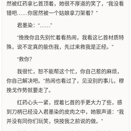
然被红药拿匕首顶着，她很不厚道的笑了，“我没看
错吧……你居然被一个姑娘拿刀架着？”
君墨染：“……”
“挽挽你且先别忙着看热闹，我看这匕首材质特
殊，说不定真的能伤我，先过来救我是正经。”
“救你？
我很忙，恕不能帮这个忙，你自己惹的麻烦，
你自己解决吧。”热闹也看过了，见没别的事儿，穆
挽戈作势就要走了。
红药心头一紧，捏着匕首的手更大力了些，感
到刀柄已经没入君墨染的皮肉之中，她狠声道：“我
并没有同你们玩笑，快按我之前说的做。”