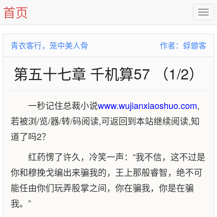
首页
青衣客行，笼中美人骨
作者：蜉蝣客
第五十七章 千机算57 （1/2）
一秒记住总裁小说
www.wujianxiaoshuo.com
,
若被浏/览/器/转/码阅读,可返回到本站继续阅读,知
道了吗2？
红药愣了许久，冷笑一声：“我不信，这不过是
你和穆挽戈编出来骗我的，王上那般睿智，绝不可
能任由你们玩弄股掌之间，你在骗我，你是在骗
我。”