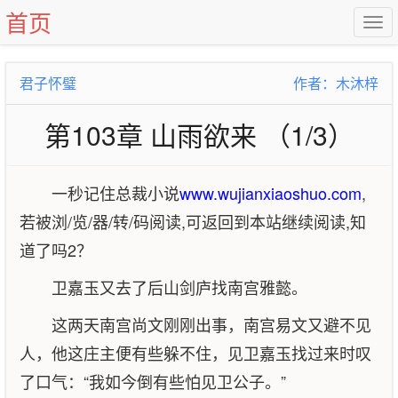
首页
君子怀璧
作者：木沐梓
第103章 山雨欲来 （1/3）
一秒记住总裁小说
www.wujianxiaoshuo.com
,
若被浏/览/器/转/码阅读,可返回到本站继续阅读,知
道了吗2？
卫嘉玉又去了后山剑庐找南宫雅懿。
这两天南宫尚文刚刚出事，南宫易文又避不见
人，他这庄主便有些躲不住，见卫嘉玉找过来时叹
了口气：“我如今倒有些怕见卫公子。”