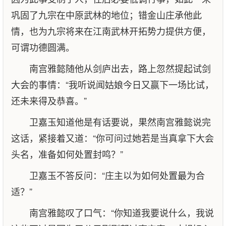
巩固了九宗在中原武林的地位；错金山庄承他此
情，也为九宗将来在江南武林开拓势力提供方便，
可谓功德圆满。
南宫雅懿随他从剑庐出去，路上忽然提起试剑
大会的事情：“我听说闻姑娘今日又赢下一场比试，
还未来得及恭喜。”
卫嘉玉知道他是有话要说，果然南宫雅懿说完
这话，紧接着又道：“你可问过她若是当真拿下大会
头名，准备如何处置封鸣？”
卫嘉玉不答反问：“庄主以为如何处置最为合
适？”
南宫雅懿叹了口气：“你知道我要说什么，我说