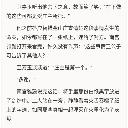
卫嘉玉听出他言下之意，故而笑了笑：“在下做
的这些可都是受庄主所托。”
他之前答应替错金山庄查清楚这段事情发生的
命案，如今都写在了一张纸上，递给了对方。南宫
雅懿打开来看完，许久没有作声：“这些事情卫公子
可告诉了其他人？”
卫嘉玉淡淡道：“庄主是第一个。”
“多谢。”
南宫雅懿说完这话，将手里那份白纸黑字放进
了剑炉中。二人站在一旁，静静看着火舌吞噬了纸
上的字迹，如同那些真相一起湮灭在火里化为了灰
烬。