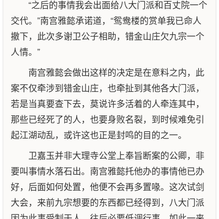
“之后的事情我会出面给八大门派和百丈院一个
交代。”南宫雅懿承诺道，“鸳鸯楼的赏单我已命人
撤下，此次多谢卫公子相助，错金山庄欠九宗一个
人情。”
南宫雅懿会做出这样的决定是在意料之内，此
案不仅牵涉到错金山庄，也牵扯到其他各大门派，
若是当真要查下去，莫说许多活着的人牵连其中，
那些已经死了的人，也要身败名裂，到时候难免引
起江湖动乱，或许这也正是封鸣的目的之一。
卫嘉玉并非大理寺公堂上奉旨断案的公卿，非
要叫事情水落石出。南宫雅懿托他办的事情他已办
好，后面如何处置，他便不会再多置喙。这次试剑
大会，来前九宗想要的东西都已经得到，八大门派
因为此事受制于人，往后必要低调行事，如此一来