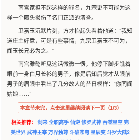
南宫家担不起这样的罪名，九宗更不可能为这
样一个魔头损伤了名门正派的清誉。
卫嘉玉沉默片刻，方才抬起头看着他道：“我知
道庄主好意，可是有些事情，九宗卫嘉玉不可为，
闻玉长兄必为之。”
南宫雅懿听见这话微微一愣，他停下脚步瞧着
眼前一身白月长衫的男子，像是后知后觉才从眼前
男子的眉眼中看出了几分故人的昔日模样：“你同闻
姑娘……”
本章节未完，点击这里继续阅读下一页（1/3）
相关推荐：
剑来
全职高手
仙逆
修罗武神
吞噬星空
完
美世界
武神主宰
万界独尊
斗破苍穹
星辰变
斗罗大陆2