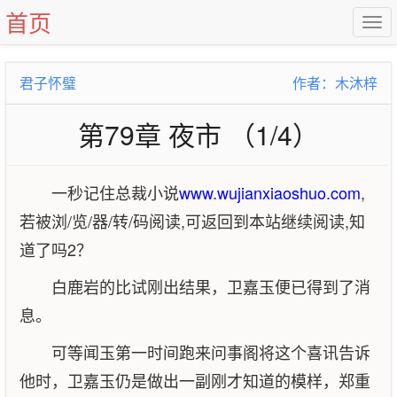
首页
君子怀璧
作者：木沐梓
第79章 夜市 （1/4）
一秒记住总裁小说
www.wujianxiaoshuo.com
,
若被浏/览/器/转/码阅读,可返回到本站继续阅读,知
道了吗2？
白鹿岩的比试刚出结果，卫嘉玉便已得到了消
息。
可等闻玉第一时间跑来问事阁将这个喜讯告诉
他时，卫嘉玉仍是做出一副刚才知道的模样，郑重