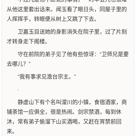
从他这里套出话来。闻玉看了眼日头，同屋子里的
人挥挥手，转眼便从树上又跳了下去。
卫嘉玉目送她的身影消失在院子里，过了片刻
才转身走下阁楼。
守在前院的弟子见了他有些惊讶：“卫师兄是要
去哪儿？”
“我有事求见澹台宗主。”
·
静虚山下有个名叫濛川的小镇，食宿酒家，商
铺茶馆一应俱全，很是热闹。剑宗禁酒，每到休
沐，常有弟子偷溜下山买酒喝，又赶在宵禁前回
来。