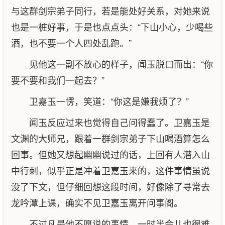
与这群剑宗弟子同行，若是能处好关系，对她来说
也是一桩好事，于是也点点头：“下山小心，少喝些
酒，也不要一个人四处乱跑。”
见他这一副不放心的样子，闻玉脱口而出：“你
要不要和我们一起去？”
卫嘉玉一愣，笑道：“你这是嫌我烦了？”
闻玉反应过来也觉得自己问得蠢了。卫嘉玉是
文渊的大师兄，跟着一群剑宗弟子下山喝酒算怎么
回事。但她又想起幽幽说过的话，上回有人潜入山
中行刺，似乎正是冲着卫嘉玉来的，这件事情虽说
没了下文，但仔细回想这段时间，好像除了寻常去
龙吟潭上课，确实不见卫嘉玉离开问事阁。
不过凡是他不愿说的事情，一时半会儿也很难