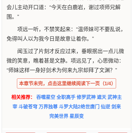
会儿主动开口道：“今天在白鹿岩，谢过项师兄解
围。”
项远一听，不禁笑起来：“温师妹可不要乱说，
免得叫人以为我今日是故意让着你。”
闻玉过了片刻才反应过来，垂眼抿出一点儿微
微的笑意，瞧着甚是文静。项远见了，心思微动：
“师妹这样一身好剑术为何来九宗却拜了文渊？”
本章节未完，点击这里继续阅读下一页（1/4）
相关推荐：
吞噬星空
全职高手
修罗武神
遮天
武神主
宰
斗破苍穹
万界独尊
斗罗大陆2绝世唐门
仙逆
剑来
完美世界
星辰变