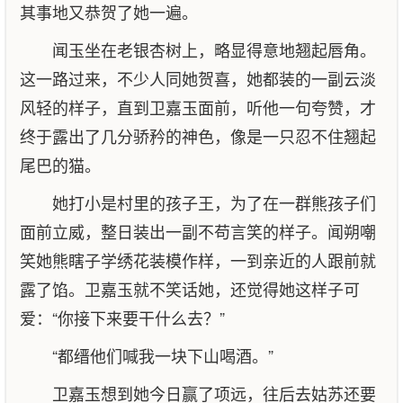
其事地又恭贺了她一遍。
闻玉坐在老银杏树上，略显得意地翘起唇角。
这一路过来，不少人同她贺喜，她都装的一副云淡
风轻的样子，直到卫嘉玉面前，听他一句夸赞，才
终于露出了几分骄矜的神色，像是一只忍不住翘起
尾巴的猫。
她打小是村里的孩子王，为了在一群熊孩子们
面前立威，整日装出一副不苟言笑的样子。闻朔嘲
笑她熊瞎子学绣花装模作样，一到亲近的人跟前就
露了馅。卫嘉玉就不笑话她，还觉得她这样子可
爱：“你接下来要干什么去？”
“都缙他们喊我一块下山喝酒。”
卫嘉玉想到她今日赢了项远，往后去姑苏还要