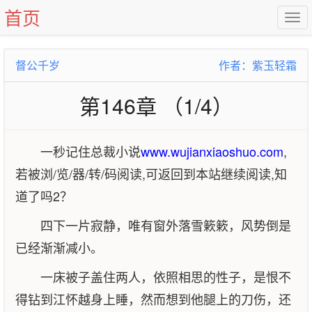
首页
督公千岁
作者：紫玉轻霜
第146章 （1/4）
一秒记住总裁小说
www.wujianxiaoshuo.com
,
若被浏/览/器/转/码阅读,可返回到本站继续阅读,知
道了吗2？
四下一片寂静，唯有窗外落雪簌簌，风势倒是
已经渐渐减小。
一床被子盖住两人，依照相思的性子，是恨不
得钻到江怀越身上睡，然而想到他腿上的刀伤，还