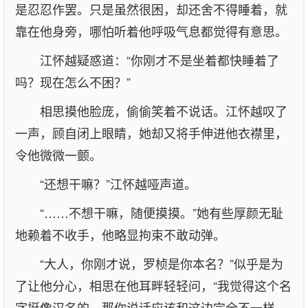
是忍忍作罢。只是虽然很困，却还舍不得睡着，就
靠在他身旁，哪怕听着他呼吸气息都觉得有意思。
江怀越疑惑道：“你刚才不是坐着都快睡着了
吗？现在怎么不困？”
相思摸他脸庞，偷偷笑着不说话。江怀越叹了
一声，顾自闭上眼睛，她却又将手伸进他衣襟里，
令他微微一颤。
“还想干嘛？”江怀越哑声道。
“……不想干嘛，随便摸摸。”她有些厚颜无耻
地赖着不收手，他略显拘束不敢动弹。
“大人，你刚才说，罗桢是你本名？”似乎是为
了让他分心，相思在他耳畔轻轻问，“我觉得这个名
字挺像汉名的，那你说话应该和这边完全不一样