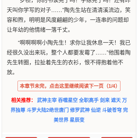
天叫你学写的对子……”陶先生站在清清溪流边，笑
容和煦，明明是风度翩翩的少年，一连串的问题却
让年幼的他情绪一落千丈。
“啊啊啊啊小陶先生！求你让我休息一天！我已
经很久没出来玩，整个人都要发霉了……”他围着陶
先生转圈，拉扯着先生的衣衫，恨不得抱着他不
放。
本章节未完，点击这里继续阅读下一页（1/4）
相关推荐：
武神主宰
吞噬星空
全职高手
剑来
遮天
万
界独尊
斗罗大陆2绝世唐门
修罗武神
仙逆
斗破苍穹
完
美世界
星辰变