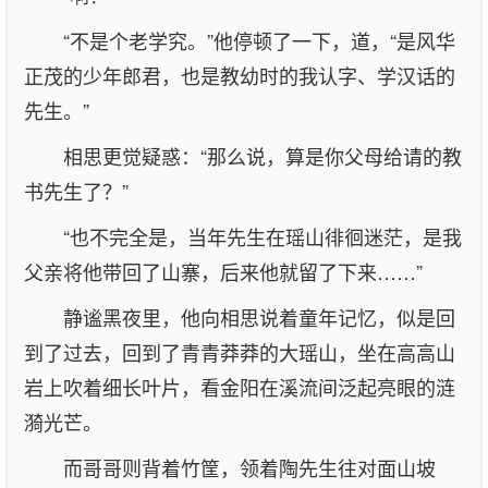
“不是个老学究。”他停顿了一下，道，“是风华
正茂的少年郎君，也是教幼时的我认字、学汉话的
先生。”
相思更觉疑惑：“那么说，算是你父母给请的教
书先生了？”
“也不完全是，当年先生在瑶山徘徊迷茫，是我
父亲将他带回了山寨，后来他就留了下来……”
静谧黑夜里，他向相思说着童年记忆，似是回
到了过去，回到了青青莽莽的大瑶山，坐在高高山
岩上吹着细长叶片，看金阳在溪流间泛起亮眼的涟
漪光芒。
而哥哥则背着竹筐，领着陶先生往对面山坡