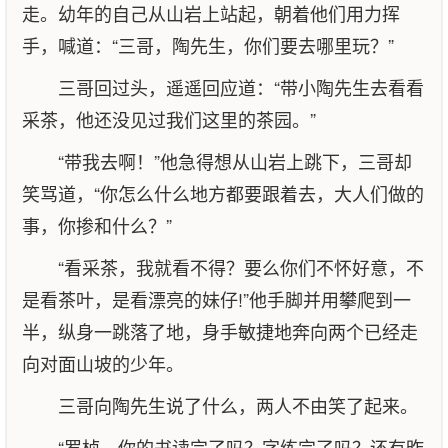
走。幼年的自己从山岩上站起，朝着他们用力挥
手，喊道：“三哥，陶先生，你们要去哪里玩？”
三哥回过头，遥遥回应道：“带小陶先生去看看
采茶，他还没见过我们这里的茶园。”
“带我去啊！”他急得想从山岩上跳下，三哥却
笑骂道，“你怎么什么地方都要跟着去，大人们做的
事，你掺和什么？”
“看采茶，我就看不得？要么你们不怀好意，不
是看茶叶，是看漂亮的妹仔!”他手脚并用攀爬到一
半，纵身一跳落了地，身手敏捷地奔向两个已经走
向对面山坡的少年。
三哥向陶先生说了什么，两人不由笑了起来。
“罗桢，你的书读完了吗？字练完了吗？还有昨