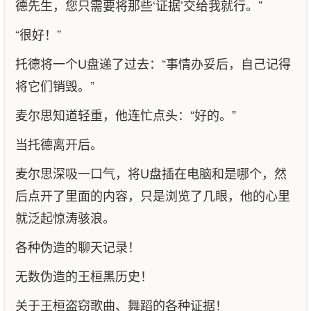
德先生，您只需要将那些‘证据’交给我就行。”
“很好！”
托德将一个U盘递了过去：“事情办妥后，自己记得
将它们销毁。”
麦尔思知道轻重，他连忙点头：“好的。”
当托德离开后。
麦尔思深吸一口气，将U盘插在电脑和是哪个，然
后点开了里面的内容，只是浏览了几眼，他的心里
就泛起惊涛骇浪。
各种伪造的聊天记录！
无数伪造的王桓黑历史！
关于王桓盗窃歌曲、舞蹈的各种证据！