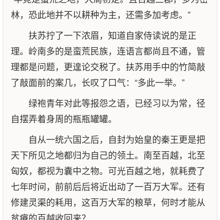
林，恐此地并不以耕种为主，还需多加考虑。”
扶苏拧了一下浓眉，知道自家侍读说的是正
理。岭南多的是蛮荒民族，连语言都尚且不通，管
理都是问题，更遑论交税了。扶苏用手中的竹简敲
了敲面前的案几，长叹了口气：“多此一举。”
绿袍青年对此等报怨之语，已经习以为常，径
自摆弄着身周的瓶瓶罐罐。
自从一统六国之后，自封为始皇的秦王更是把
天下所见之地都归为自己的领土。南至百越，北至
匈奴，都视为囊中之物。可光百越之地，就耗费了
七年时间，前前后后将近出动了一百万大军。还有
修建灵渠的耗用，这百万大军的粮草，何时才能从
贫瘠的百越收回来？