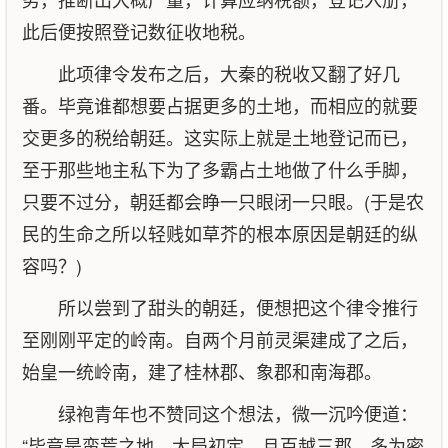
此后便按照登记数征收地税。
此项律令发布之后，大秦的税收又翻了好几
番。毕竟谁都想要占据更多的土地，而相应的就要
交更多的税给朝廷。这实际上就是土地登记而已，
至于那些地主私下为了多霸占土地做了什么手脚，
只要不过分，朝廷都会睁一只眼闭一只眼。(于是农
民的生命之所以轻贱如草芥的根本原因是朝廷的纵
容吗？)
所以尝到了甜头的朝廷，便想把这个律令推行
至刚刚平定的岭南。自两个月前灵渠建成了之后，
始皇一统岭南，建了桂林郡、象郡和南海郡。
绿袍青年也不赞同这个想法，微一沉吟便道：
“毕竟是蛮荒之地，大局初定。且百越三郡，多为密