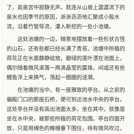
了，高泉宫中寂静无声。就连从山坡上潺潺流下的
泉水也因季节的原因，淅淅沥沥地汇聚成小股水
流，沿着竹管导流，灌入新挖的一处小池塘。
这处池塘的一边，随意地摆放着一些形状古怪
的山石，还有些都已经长满了青苔。池塘中所植的
荷花正在水面静静绽放，碧绿的莲叶漂在池面上，
偶尔随着微风滚落一两滴晶莹的露珠。间或还有些
鲤鱼浮上来换气，荡起一圈圈的涟漪。
在池塘的当中，有一座雅致的亭台。从之前的
偏殿门口的那座石桥，便可到达池水中央的亭台。
这处亭台并没有高出池面太多，坐在其中，就像是
坐在水中央，被那些所植的荷花包围。亭台四面开
放，只是用缃色的帷幔垂下围住，待有微风吹过，