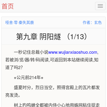
首页
哑舍·零·秦失其鹿
作者：玄色
第九章 阴阳燧 （1/13）
一秒记住总裁小说
www.wujianxiaoshuo.com
,
若被浏/览/器/转/码阅读,可返回到本站继续阅读,知
道了吗2？
※公元前214年※
盛夏时分，烈日当空，照得宫殿上的瓦片都发
亮发烫。
树上旳鸣蝉全都被内侍小心地用蛛网粘住捉走