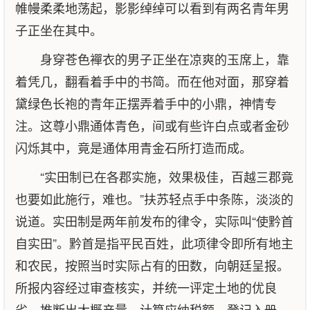
帷幔柔柔地荡起，影影绰绰可以看到有两名青年男
子正坐在其中。
身穿苍色襌衣的男子正坐在凉爽的玉席上，靠
着凭几，翻看着手中的书简。而在他对面，那穿着
黛绿色长袍的青年正摆弄着手中的小鼎，神情专
注。这尊小鼎通体青色，间或有些许白点或者金砂
闪烁其中，竟是通体用青金石所打造而成。
“实田制已在各郡实施，效果极佳，百越三郡竟
也要如此施行，难也。”扶苏轻点手中条陈，淡淡的
说道。实田制是两年前发布的律令，实际叫“使黔首
自实田”。黔首是指平民百姓，此项律令即所有地主
和农民，按照当时实际占有的田数，向朝廷呈报。
所报内容经过审查核实，并统一评定土地的优良
劣，推断出大概产量，计算应纳税额，登记入册，