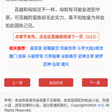
百越和匈奴还不一样，匈奴有可能会进犯中
原，可百越的蛮族却无此实力，真不知始皇为何会
如此固执己见。
本章节未完，点击这里继续阅读下一页（1/13）
相关推荐：
星辰变
吞噬星空
完美世界
斗罗大陆2绝世
唐门
剑来
斗破苍穹
万界独尊
全职高手
武神主宰
修罗
武神
仙逆
遮天
上一章
返回目录
下一章
声明：本站所收录作品收集于互联网，如发现侵犯你权益小说、色情
小说、违背法律的小说，请立即通知我们。Copyright©2024
本站
All
Rights Reserved.