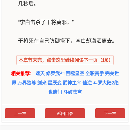
几秒后。
“李白击杀了干将莫邪。”
干将死在自己防御塔下，李白却潇洒离去。
本章节未完，点击这里继续阅读下一页（1/8）
相关推荐：
遮天
修罗武神
吞噬星空
全职高手
完美世
界
万界独尊
剑来
星辰变
武神主宰
仙逆
斗罗大陆2绝
世唐门
斗破苍穹
上一章
返回目录
下一章