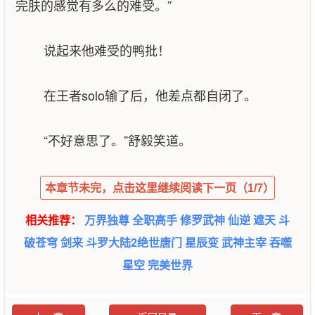
完肤的感觉有多么的难受。”
说起来他难受的鸭批！
在王者solo输了后，他差点都自闭了。
“不好意思了。”舒毅笑道。
本章节未完，点击这里继续阅读下一页（1/7）
相关推荐：
万界独尊
全职高手
修罗武神
仙逆
遮天
斗
破苍穹
剑来
斗罗大陆2绝世唐门
星辰变
武神主宰
吞噬
星空
完美世界