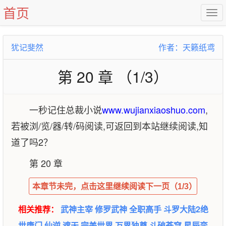
首页
犹记斐然
作者：天籁纸鸢
第 20 章 （1/3）
一秒记住总裁小说
www.wujianxiaoshuo.com
,
若被浏/览/器/转/码阅读,可返回到本站继续阅读,知
道了吗2？
第 20 章
本章节未完，点击这里继续阅读下一页（1/3）
相关推荐：
武神主宰
修罗武神
全职高手
斗罗大陆2绝
世唐门
仙逆
遮天
完美世界
万界独尊
斗破苍穹
星辰变