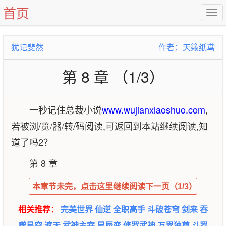
首页
犹记斐然
作者：天籁纸鸢
第 8 章 （1/3）
一秒记住总裁小说
www.wujianxiaoshuo.com
,
若被浏/览/器/转/码阅读,可返回到本站继续阅读,知
道了吗2？
第 8 章
本章节未完，点击这里继续阅读下一页（1/3）
相关推荐：
完美世界
仙逆
全职高手
斗破苍穹
剑来
吞
噬星空
遮天
武神主宰
星辰变
修罗武神
万界独尊
斗罗