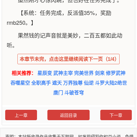
【系统：任务完成，反派值35%，奖励
rmb250。】
果然钱的记声音就是美妙，二百五都如此动
听。
本章节未完，点击这里继续阅读下一页（1/4）
相关推荐：
星辰变
武神主宰
完美世界
剑来
修罗武神
吞噬星空
全职高手
遮天
万界独尊
仙逆
斗罗大陆2绝世
唐门
斗破苍穹
上一章
返回目录
下一章
声明：本站所收录作品收集于互联网，如发现侵犯你权益小说、色情