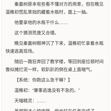
秦嘉树原本有些看不懂对方的用意，但在瞧见
温稚初慌乱笨拙的藏着水瓶时，面上一抽。
他要拿他的水瓶干什么……
这个猜测荒唐又合理。
瞧见秦嘉树眼神沉了下来，温稚初忙拿着水瓶
快速逃离现场。
随后一路狂奔回了教学楼，等回到座位顿时间
像似摊烂泥一样，软趴趴的倒在桌上直喘气。
【系统：你跑这么急干嘛？】
温稚初：“肇事逃逸没有不急的。”
天喵精灵：……
虽然刚才心惊肉跳，但也好在任务完成了。