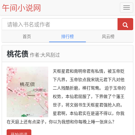
午间小说网
首页
排行榜
风云榜
桃花债
作者:大风刮过
天枢星君和南明帝君有私情，被玉帝贬
下凡界，玉帝钦点我宋珧元君下凡对他
二人残酷折磨，棒打鸳鸯。 迫于玉帝的
权势，本仙君屈服了，下界做了个藩王
世子，将文弱书生天枢星君强抢入府。
星君啊，本仙君实在是逼不得以，你我
在天庭上还有点梁子，你以为我想和你每晚上睡一张床么？
开始阅读