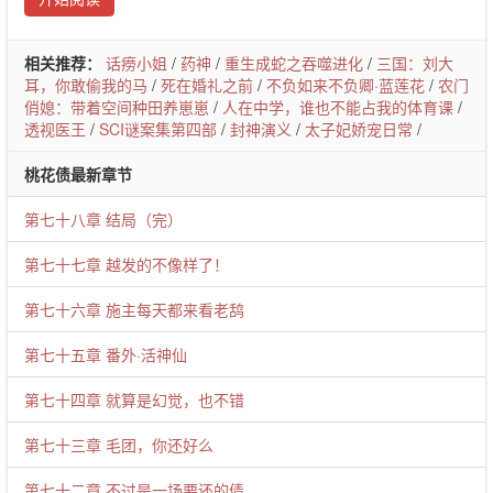
相关推荐：
话痨小姐
/
药神
/
重生成蛇之吞噬进化
/
三国：刘大
耳，你敢偷我的马
/
死在婚礼之前
/
不负如来不负卿·蓝莲花
/
农门
俏媳：带着空间种田养崽崽
/
人在中学，谁也不能占我的体育课
/
透视医王
/
SCI谜案集第四部
/
封神演义
/
太子妃娇宠日常
/
桃花债最新章节
第七十八章 结局（完）
第七十七章 越发的不像样了！
第七十六章 施主每天都来看老鸹
第七十五章 番外·活神仙
第七十四章 就算是幻觉，也不错
第七十三章 毛团，你还好么
第七十二章 不过是一场要还的债