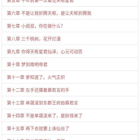
第五章 千年前第一次看见天枢星君
第六章 不是让我折腾天枢，是让天枢折腾我
第七章 小叔叔，你在做什么？
第八章 三千桃树，花开烂漫
第九章 你得天枢星君仙泽，心元可动否
第十章 梦到南明帝君
第十一章 爹知道了。火气正炽
第十二章 左手还攥着慕若言的手
第十三章 单晟凌到东郡王府劫慕若言
第十四章 不是单晟凌来了，是妖怪来了
第十五章 再下去就要上诛仙台了